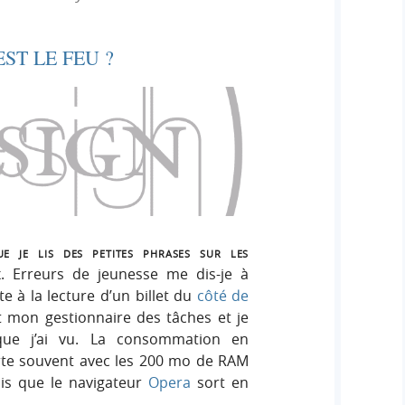
e
e
i
r
g
ST LE FEU ?
r
:
n
c
h
e
r
e je lis des petites phrases sur les
x. Erreurs de jeunesse me dis-je à
te à la lecture d’un billet du
côté de
ert mon gestionnaire des tâches et je
que j’ai vu. La consommation en
rte souvent avec les 200 mo de RAM
dis que le navigateur
Opera
sort en