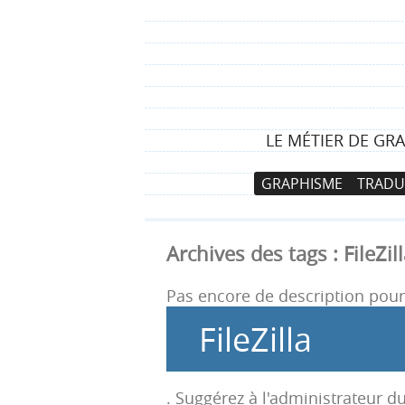
LE MÉTIER DE GRA
N
A
GRAPHISME
TRADU
a
l
v
l
i
e
Archives des tags :
FileZil
g
r
a
a
Pas encore de description pour 
t
u
FileZilla
i
c
o
o
n
n
. Suggérez à l'administrateur du
p
t