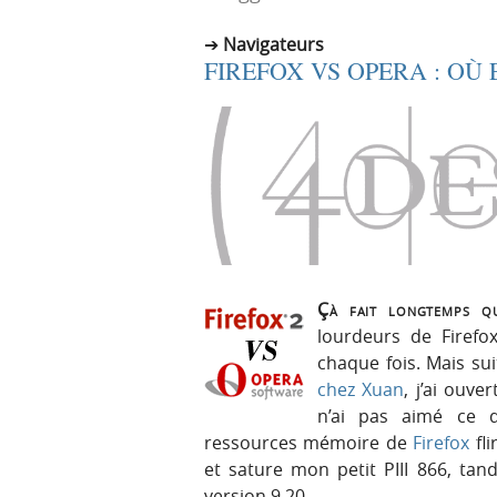
r
e
Navigateurs
i
n
FIREFOX VS OPERA : OÙ E
n
u
c
i
p
a
l
e
Çà fait longtemps qu
lourdeurs de Firefo
chaque fois. Mais sui
chez Xuan
, j’ai ouv
n’ai pas aimé ce 
ressources mémoire de
Firefox
fli
et sature mon petit PIII 866, tan
version 9.20…
→