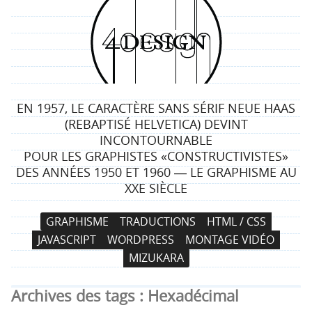
4
d
e
EN 1957, LE CARACTÈRE SANS SÉRIF NEUE HAAS
s
(REBAPTISÉ HELVETICA) DEVINT
INCONTOURNABLE
i
POUR LES GRAPHISTES «CONSTRUCTIVISTES»
DES ANNÉES 1950 ET 1960 ― LE GRAPHISME AU
g
XXE SIÈCLE
n
N
A
GRAPHISME
TRADUCTIONS
HTML / CSS
a
l
JAVASCRIPT
WORDPRESS
MONTAGE VIDÉO
v
l
MIZUKARA
i
e
g
r
Archives des tags :
Hexadécimal
a
a