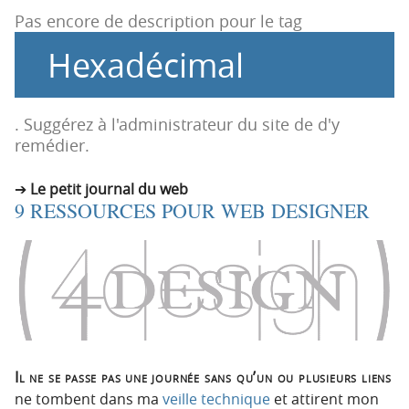
t
u
Pas encore de description pour le tag
i
c
Hexadécimal
o
o
n
n
p
t
r
e
. Suggérez à l'administrateur du site de d'y
i
n
remédier.
n
u
c
Le petit journal du web
9 RESSOURCES POUR WEB DESIGNER
i
p
a
l
e
Il ne se passe pas une journée sans qu’un ou plusieurs liens
ne tombent dans ma
veille technique
et attirent mon