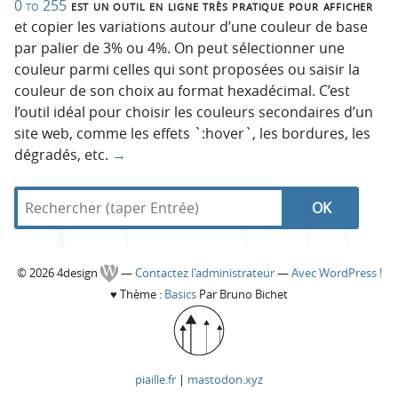
0 to 255
est un outil en ligne très pratique pour afficher
et copier les variations autour d’une couleur de base
par palier de 3% ou 4%. On peut sélectionner une
couleur parmi celles qui sont proposées ou saisir la
couleur de son choix au format hexadécimal. C’est
l’outil idéal pour choisir les couleurs secondaires d’un
site web, comme les effets `:hover`, les bordures, les
dégradés, etc.
→
R
d
N
R
e
a
c
n
a
e
h
s
C
© 2026 4design
—
Contactez l'administrateur
—
Avec WordPress !
e
4
v
c
♥
Thème :
Basics
Par Bruno Bichet
r
d
o
c
e
i
h
h
s
l
g
e
e
i
piaille.fr
|
mastodon.xyz
r
g