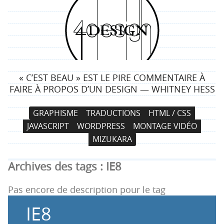
4
d
e
« C’EST BEAU » EST LE PIRE COMMENTAIRE À
s
FAIRE À PROPOS D’UN DESIGN — WHITNEY HESS
i
N
A
GRAPHISME
TRADUCTIONS
HTML / CSS
a
l
g
JAVASCRIPT
WORDPRESS
MONTAGE VIDÉO
v
l
MIZUKARA
i
e
n
g
r
Archives des tags :
IE8
a
a
t
u
Pas encore de description pour le tag
i
c
IE8
o
o
n
n