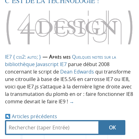
C’EST DE LA TECHNOLOGIE !
IE7 { css2: auto; }
— Après mes
Quelques notes sur la
bibliothèque Javascript IE7
parue début 2008
concernant le script de
Dean Edwards
qui transforme
une citrouille à base de IE5.5/6 en carrosse IE7 ou IE8,
voici que IE7.js s’attaque à la dernière ligne droite avec
la transmutation du plomb en or : faire fonctionner IE8
comme devrait le faire IE9 !
→
Articles précédents
N
R
d
R
e
a
a
c
n