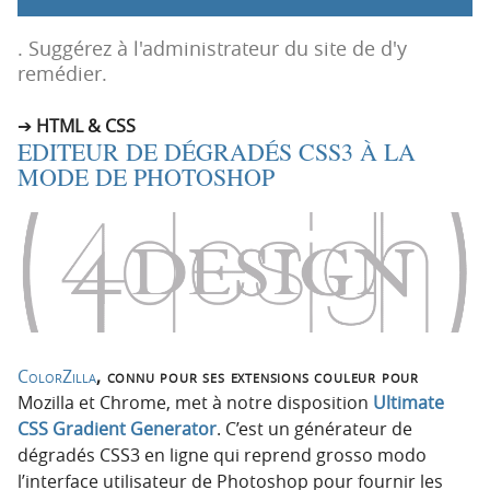
p
t
r
e
. Suggérez à l'administrateur du site de d'y
i
n
remédier.
n
u
c
HTML & CSS
EDITEUR DE DÉGRADÉS CSS3 À LA
i
MODE DE PHOTOSHOP
p
a
l
e
ColorZilla
, connu pour ses extensions couleur pour
Mozilla et Chrome, met à notre disposition
Ultimate
CSS Gradient Generator
. C’est un générateur de
dégradés CSS3 en ligne qui reprend grosso modo
l’interface utilisateur de Photoshop pour fournir les