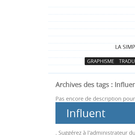
LA SIM
N
A
GRAPHISME
TRADU
a
l
v
l
i
e
Archives des tags :
Influe
g
r
a
a
Pas encore de description pour 
t
u
Influent
i
c
o
o
n
n
. Suggérez à l'administrateur du
p
t