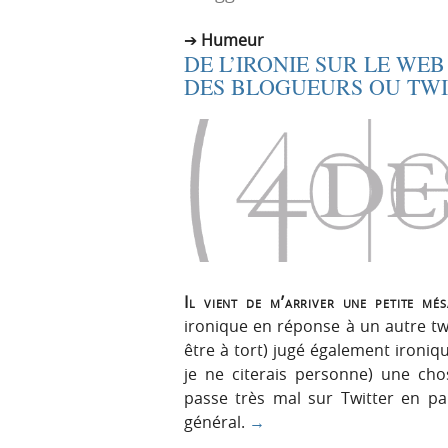
r
e
Humeur
i
n
DE L’IRONIE SUR LE WEB
n
u
DES BLOGUEURS OU TWI
c
i
p
a
l
e
Il vient de m’arriver une petite mé
ironique en réponse à un autre twe
être à tort) jugé également ironiqu
je ne citerais personne) une chos
passe très mal sur Twitter en pa
général.
→