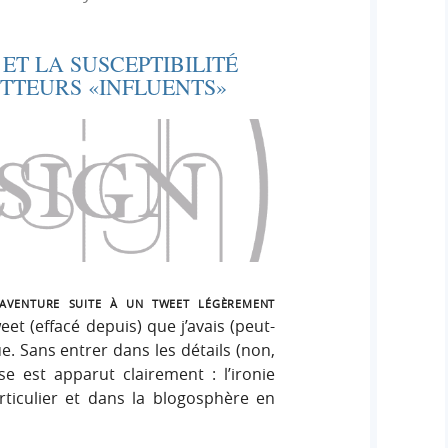
e
e
i
r
g
 ET LA SUSCEPTIBILITÉ
r
:
n
TTEURS «INFLUENTS»
c
h
e
r
saventure suite à un tweet légèrement
et (effacé depuis) que j’avais (peut-
e. Sans entrer dans les détails (non,
e est apparut clairement : l’ironie
rticulier et dans la blogosphère en