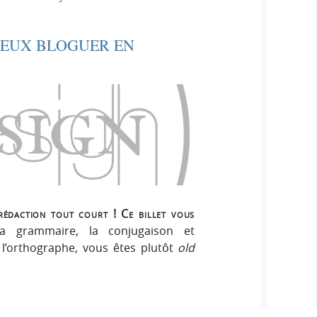
e
e
i
r
g
IEUX BLOGUER EN
r
:
n
c
h
e
r
 rédaction tout court ! Ce billet vous
a grammaire, la conjugaison et
 l’orthographe, vous êtes plutôt
old