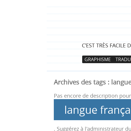
C’EST TRÈS FACILE 
N
A
GRAPHISME
TRADU
a
l
v
l
i
e
Archives des tags :
langue
g
r
a
a
Pas encore de description pour 
t
u
langue frança
i
c
o
o
n
n
. Suggérez à l'administrateur du
p
t