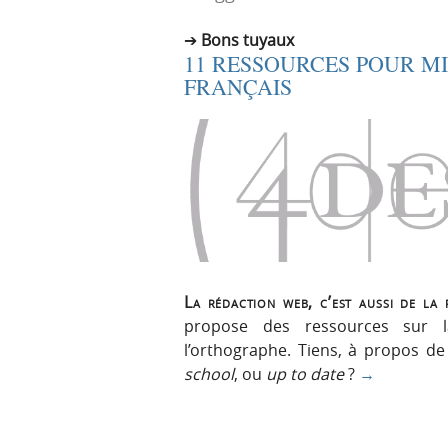
r
e
Bons tuyaux
i
n
11 RESSOURCES POUR M
n
u
FRANÇAIS
c
i
p
a
l
e
La rédaction web, c’est aussi de la
propose des ressources sur l
l’orthographe. Tiens, à propos de
school
, ou
up to date
?
→
N