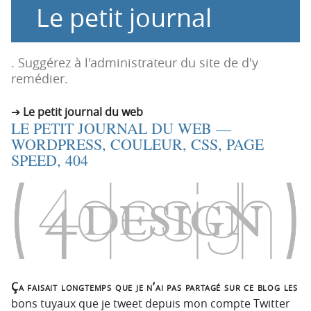
Le petit journal
o
o
n
n
p
t
r
e
. Suggérez à l'administrateur du site de d'y
i
n
remédier.
n
u
c
Le petit journal du web
LE PETIT JOURNAL DU WEB —
i
WORDPRESS, COULEUR, CSS, PAGE
p
SPEED, 404
a
l
e
Ça faisait longtemps que je n’ai pas partagé sur ce blog les
bons tuyaux que je tweet depuis mon compte Twitter