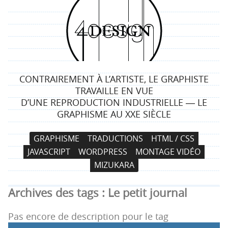
4
d
e
CONTRAIREMENT À L’ARTISTE, LE GRAPHISTE
s
TRAVAILLE EN VUE
D’UNE REPRODUCTION INDUSTRIELLE ― LE
i
GRAPHISME AU XXE SIÈCLE
g
N
A
GRAPHISME
TRADUCTIONS
HTML / CSS
a
l
n
JAVASCRIPT
WORDPRESS
MONTAGE VIDÉO
v
l
MIZUKARA
i
e
g
r
Archives des tags :
Le petit journal
a
a
t
u
Pas encore de description pour le tag
i
c