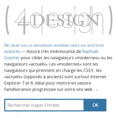
Ne cibler que les navigateurs modernes grâce aux sélecteurs
avancés
— Astuce très intéressante de
Raphaël
Goetter
pour cibler les navigateurs «modernes» ou les
navigateurs «actuels». Les «modernes» sont les
navigateurs qui prennent en charge les CSS3 ; les
«actuels» (opposés à anciens) sont surtout Internet
Explorer 7 et 8. Idéal pour mettre en oeuvre
l’amélioration progressive sur votre site web.
→
R
d
N
R
e
a
c
n
a
e