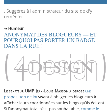
p
t
r
e
. Suggérez à l'administrateur du site de d'y
i
n
remédier.
n
u
c
Humeur
ANONYMAT DES BLOGUEURS — ET
i
POURQUOI PAS PORTER UN BADGE
p
DANS LA RUE !
a
l
e
Le sénateur UMP Jean-Louis Masson a déposé
une
proposition de loi
visant à obliger les blogueurs à
afficher leurs coordonnées sur les blogs qu’ils éditent.
Si l’anonymat total n’est pas souhaitable,
comme le