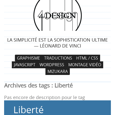
4
d
e
LA SIMPLICITÉ EST LA SOPHISTICATION ULTIME
s
— LÉONARD DE VINCI
i
N
A
GRAPHISME
TRADUCTIONS
HTML / CSS
a
l
g
JAVASCRIPT
WORDPRESS
MONTAGE VIDÉO
v
l
MIZUKARA
i
e
n
g
r
Archives des tags :
Liberté
a
a
t
u
Pas encore de description pour le tag
i
c
Liberté
o
o
n
n