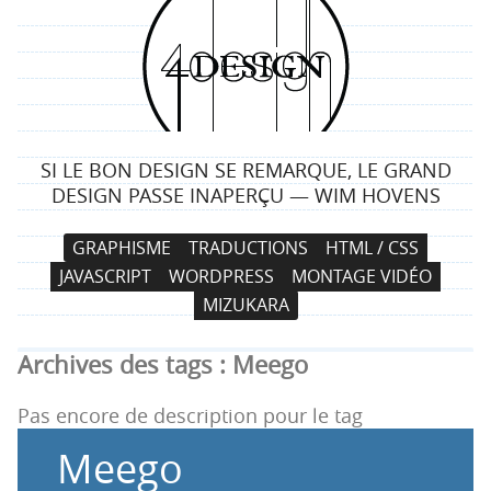
4
d
e
SI LE BON DESIGN SE REMARQUE, LE GRAND
s
DESIGN PASSE INAPERÇU — WIM HOVENS
i
N
A
GRAPHISME
TRADUCTIONS
HTML / CSS
a
l
g
JAVASCRIPT
WORDPRESS
MONTAGE VIDÉO
v
l
MIZUKARA
i
e
n
g
r
Archives des tags :
Meego
a
a
t
u
Pas encore de description pour le tag
i
c
Meego
o
o
n
n