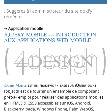
p
t
r
e
. Suggérez à l'administrateur du site de d'y
i
n
remédier.
n
u
c
Application mobile
JQUERY MOBILE — INTRODUCTION
i
AUX APPLICATIONS WEB MOBILE
p
a
l
e
jQuery Mobile
est un framework basé sur jQuery dont
l’objectif est de fournir un ensemble de composant
prêt-à-l’emploi pour réaliser des applications mobiles
en HTML5 & CSS3 accessibles sur iOS, Android,
Blackberry, bada, Windows Phone, Palm WebOS,