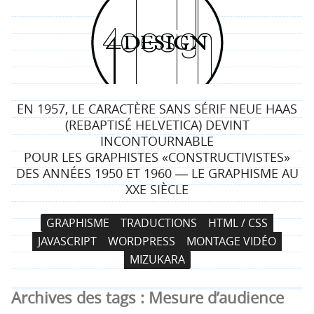
4
d
e
EN 1957, LE CARACTÈRE SANS SÉRIF NEUE HAAS
s
(REBAPTISÉ HELVETICA) DEVINT
INCONTOURNABLE
i
POUR LES GRAPHISTES «CONSTRUCTIVISTES»
DES ANNÉES 1950 ET 1960 ― LE GRAPHISME AU
g
XXE SIÈCLE
n
N
A
GRAPHISME
TRADUCTIONS
HTML / CSS
a
l
JAVASCRIPT
WORDPRESS
MONTAGE VIDÉO
v
l
MIZUKARA
i
e
g
r
Archives des tags :
Mesure d’audience
a
a