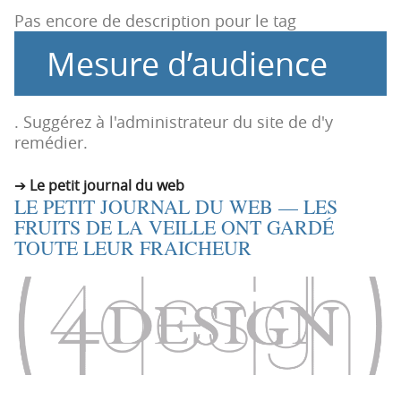
t
u
Pas encore de description pour le tag
i
c
Mesure d’audience
o
o
n
n
p
t
r
e
. Suggérez à l'administrateur du site de d'y
i
n
remédier.
n
u
c
Le petit journal du web
LE PETIT JOURNAL DU WEB — LES
i
FRUITS DE LA VEILLE ONT GARDÉ
p
TOUTE LEUR FRAICHEUR
a
l
e