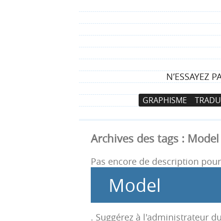
N’ESSAYEZ P
N
A
GRAPHISME
TRADU
a
l
v
l
i
e
Archives des tags :
Model
g
r
a
a
Pas encore de description pour 
t
u
Model
i
c
o
o
n
n
. Suggérez à l'administrateur du
p
t