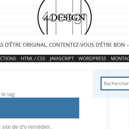
4
d
e
AS D’ÊTRE ORIGINAL, CONTENTEZ-VOUS D’ÊTRE BON
s
CTIONS
HTML / CSS
JAVASCRIPT
WORDPRESS
MONTAG
i
g
R
d
R
n
e
a
c
n
le tag
e
h
s
e
4
c
r
d
c
e
h
 site de d'y remédier.
h
s