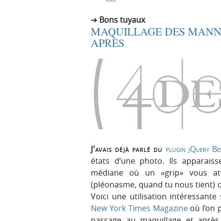
r
e
Bons tuyaux
i
n
MAQUILLAGE DES MANNE
n
u
APRÈS
c
i
p
a
l
e
J’avais déjà parlé du
plugin jQuery Be
états d’une photo. Ils apparaiss
médiane où un «grip» vous at
(pléonasme, quand tu nous tient) qu
Voici une utilisation intéressante
New York Times Magazine
où l’on 
passage au maquillage et après. 