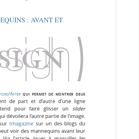
e
e
i
r
g
QUINS : AVANT ET
r
:
n
c
h
e
r
fore/After
qui permet de montrer deux
ent de part et d’autre d’une ligne
tend pour faire glisser un
slider
i dévoilera l’autre partie de l’image.
 sur
tmagazine
sur un des blogs du
peut voir des mannequins avant leur
Via l’article
Jouer à maquiller les