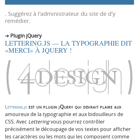
p
t
r
e
. Suggérez à l'administrateur du site de d'y
i
n
remédier.
n
u
c
Plugin jQuery
LETTERING.JS — LA TYPOGRAPHIE DIT
i
«MERCI» À JQUERY !
p
a
l
e
Lettering.js
est un plugin jQuery qui devrait plaire aux
amoureux de la typographie et aux bidouilleurs de
CSS. Avec
Lettering
vous pourrez contrôler
précisément le découpage de vos textes pour afficher
les caractères ou les mots qui les composent comme