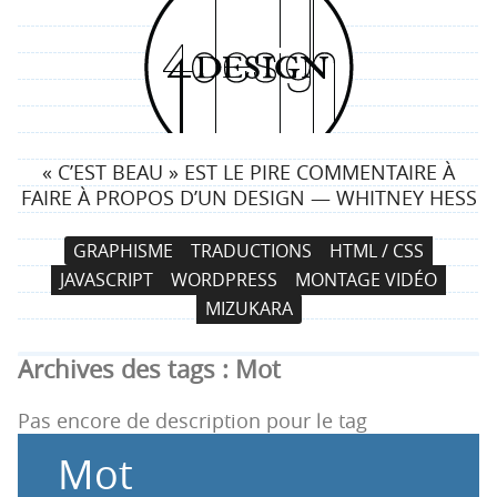
4
d
e
« C’EST BEAU » EST LE PIRE COMMENTAIRE À
s
FAIRE À PROPOS D’UN DESIGN — WHITNEY HESS
i
N
A
GRAPHISME
TRADUCTIONS
HTML / CSS
a
l
g
JAVASCRIPT
WORDPRESS
MONTAGE VIDÉO
v
l
MIZUKARA
i
e
n
g
r
Archives des tags :
Mot
a
a
t
u
Pas encore de description pour le tag
i
c
Mot
o
o
n
n