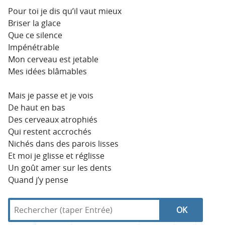
Pour toi je dis qu’il vaut mieux
Briser la glace
Que ce silence
Impénétrable
Mon cerveau est jetable
Mes idées blâmables
Mais je passe et je vois
De haut en bas
Des cerveaux atrophiés
Qui restent accrochés
Nichés dans des parois lisses
Et moi je glisse et réglisse
Un goût amer sur les dents
Quand j’y pense
R
d
N
R
e
a