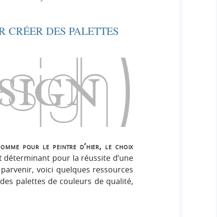
e
e
i
r
g
UR CRÉER DES PALETTES
r
:
n
c
h
e
r
omme pour le peintre d’hier, le choix
t déterminant pour la réussite d’une
 parvenir, voici quelques ressources
des palettes de couleurs de qualité,