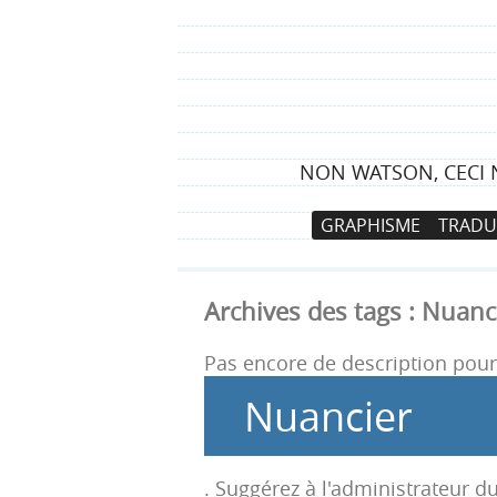
NON WATSON, CECI N
N
A
GRAPHISME
TRADU
a
l
v
l
i
e
Archives des tags :
Nuanc
g
r
a
a
Pas encore de description pour 
t
u
Nuancier
i
c
o
o
n
n
. Suggérez à l'administrateur du
p
t