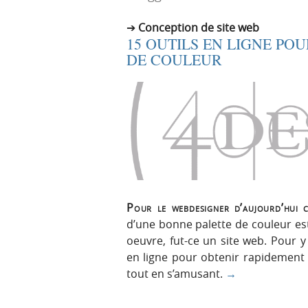
r
e
Conception de site web
i
n
15 OUTILS EN LIGNE PO
n
u
DE COULEUR
c
i
p
a
l
e
Pour le webdesigner d’aujourd’hui c
d’une bonne palette de couleur es
oeuvre, fut-ce un site web. Pour y
en ligne pour obtenir rapidement 
tout en s’amusant.
→