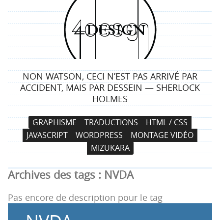
4
d
e
NON WATSON, CECI N’EST PAS ARRIVÉ PAR
s
ACCIDENT, MAIS PAR DESSEIN — SHERLOCK
HOLMES
i
N
A
GRAPHISME
TRADUCTIONS
HTML / CSS
g
a
l
JAVASCRIPT
WORDPRESS
MONTAGE VIDÉO
v
l
n
MIZUKARA
i
e
g
r
Archives des tags :
NVDA
a
a
t
u
Pas encore de description pour le tag
i
c
o
o