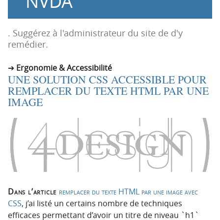
NVDA
n
n
p
t
r
e
. Suggérez à l'administrateur du site de d'y
i
n
remédier.
n
u
c
Ergonomie & Accessibilité
UNE SOLUTION CSS ACCESSIBLE POUR
i
REMPLACER DU TEXTE HTML PAR UNE
p
IMAGE
a
l
e
Dans l’article
remplacer du texte HTML par une image avec
CSS
, j’ai listé un certains nombre de techniques
efficaces permettant d’avoir un titre de niveau `h1`