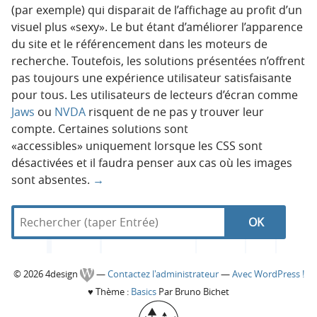
(par exemple) qui disparait de l’affichage au profit d’un
visuel plus «sexy». Le but étant d’améliorer l’apparence
du site et le référencement dans les moteurs de
recherche. Toutefois, les solutions présentées n’offrent
pas toujours une expérience utilisateur satisfaisante
pour tous. Les utilisateurs de lecteurs d’écran comme
Jaws
ou
NVDA
risquent de ne pas y trouver leur
compte. Certaines solutions sont
«accessibles» uniquement lorsque les CSS sont
désactivées et il faudra penser aux cas où les images
sont absentes.
→
R
d
N
R
e
a
c
n
a
e
h
s
C
© 2026 4design
—
Contactez l'administrateur
—
Avec WordPress !
e
4
v
c
♥
Thème :
Basics
Par Bruno Bichet
r
d
o
c
e