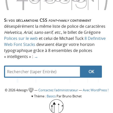
Si vos déclarations CSS
font-family
contiennent
désespérément la même liste de police de caractères
Helvetica, Arial, sans-serif, etc.
, le billet de Grégoire
Polices sur le web
et celui de Michael Tuck
8 Definitive
Web Font Stacks
devraient élargir votre horizon
typographique grâce à 8 ensembles de polices
« intelligents » :
→
R
d
N
R
e
a
c
n
a
e
h
s
C
© 2026 4design
—
Contactez l'administrateur
—
Avec WordPress !
e
4
v
c
♥
Thème :
Basics
Par Bruno Bichet
r
d
o
c
e
i
h
h
s