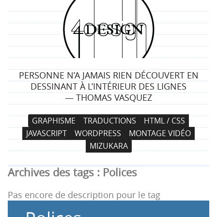
4
d
e
PERSONNE N’A JAMAIS RIEN DÉCOUVERT EN
s
DESSINANT À L’INTÉRIEUR DES LIGNES
— THOMAS VASQUEZ
i
N
A
GRAPHISME
TRADUCTIONS
HTML / CSS
g
a
l
JAVASCRIPT
WORDPRESS
MONTAGE VIDÉO
v
l
n
MIZUKARA
i
e
g
r
Archives des tags :
Polices
a
a
t
u
Pas encore de description pour le tag
i
c
o
o