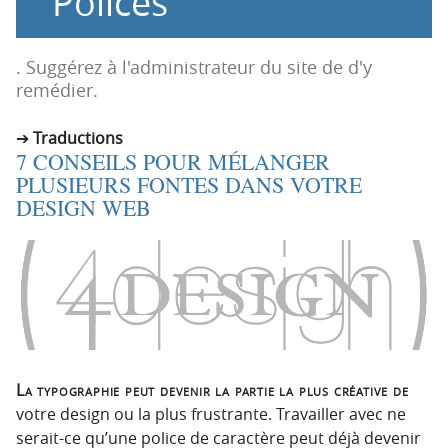
Polices
n
n
p
t
r
e
. Suggérez à l'administrateur du site de d'y
i
n
remédier.
n
u
c
Traductions
7 CONSEILS POUR MÉLANGER
i
PLUSIEURS FONTES DANS VOTRE
p
DESIGN WEB
a
l
e
La typographie peut devenir la partie la plus créative de
votre design ou la plus frustrante. Travailler avec ne
serait-ce qu’une police de caractère peut déjà devenir