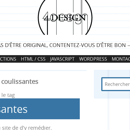
4
d
e
AS D’ÊTRE ORIGINAL, CONTENTEZ-VOUS D’ÊTRE BON
s
CTIONS
HTML / CSS
JAVASCRIPT
WORDPRESS
MONTAG
i
g
 coulissantes
R
d
R
n
e
a
c
n
le tag
e
h
s
santes
e
4
c
r
d
c
e
h
 site de d'y remédier.
h
s