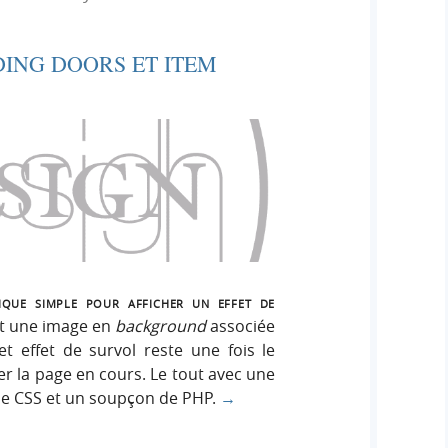
e
e
i
r
g
DING DOORS ET ITEM
r
:
n
c
h
e
r
ique simple pour afficher un effet de
t une image en
background
associée
et effet de survol reste une fois le
er la page en cours. Le tout avec une
e CSS et un soupçon de PHP.
→