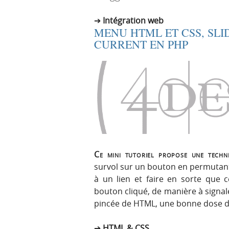
r
e
Intégration web
i
n
MENU HTML ET CSS, SLI
n
u
CURRENT EN PHP
c
i
p
a
l
e
Ce mini tutoriel propose une techn
survol sur un bouton en permutan
à un lien et faire en sorte que c
bouton cliqué, de manière à signal
pincée de HTML, une bonne dose d
HTML & CSS