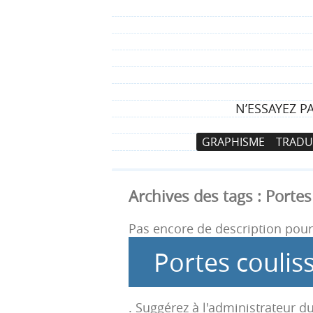
N’ESSAYEZ P
N
A
GRAPHISME
TRADU
a
l
v
l
i
e
Archives des tags :
Portes
g
r
a
a
Pas encore de description pour 
t
u
Portes coulis
i
c
o
o
n
n
. Suggérez à l'administrateur du
p
t