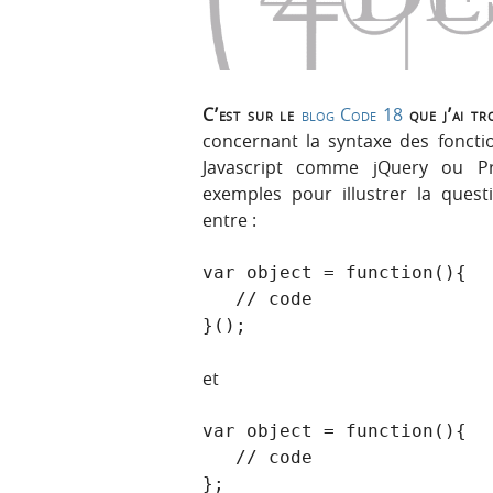
C’est sur le
blog Code 18
que j’ai tr
concernant la syntaxe des fonct
Javascript comme jQuery ou Pr
exemples pour illustrer la questi
entre :
var object = function(){

   // code

}();
et
var object = function(){

   // code

};