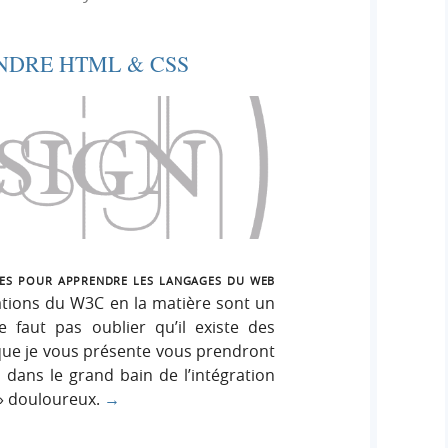
e
e
i
r
g
NDRE HTML & CSS
r
:
n
c
h
e
r
ces pour apprendre les langages du web
cations du W3C en la matière sont un
e faut pas oublier qu’il existe des
 que je vous présente vous prendront
dans le grand bain de l’intégration
» douloureux.
→