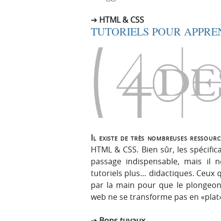
r
e
HTML & CSS
i
n
TUTORIELS POUR APPRE
n
u
c
i
p
a
l
e
Il existe de très nombreuses ressour
HTML & CSS. Bien sûr, les spécifi
passage indispensable, mais il n
tutoriels plus… didactiques. Ceux
par la main pour que le plongeon 
web ne se transforme pas en «plat
Bons tuyaux