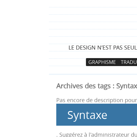
LE DESIGN N’EST PAS SEU
N
A
GRAPHISME
TRADU
a
l
v
l
i
e
Archives des tags :
Synta
g
r
a
a
Pas encore de description pour 
t
u
Syntaxe
i
c
o
o
n
n
. Suggérez à l'administrateur du
p
t