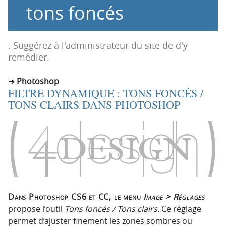
tons foncés
o
o
n
n
p
t
r
e
. Suggérez à l'administrateur du site de d'y
i
n
remédier.
n
u
c
Photoshop
FILTRE DYNAMIQUE : TONS FONCÉS /
i
TONS CLAIRS DANS PHOTOSHOP
p
a
l
e
Dans Photoshop CS6 et CC, le menu
Image > Réglages
propose l’outil
Tons foncés / Tons clairs.
Ce réglage
permet d’ajuster finement les zones sombres ou