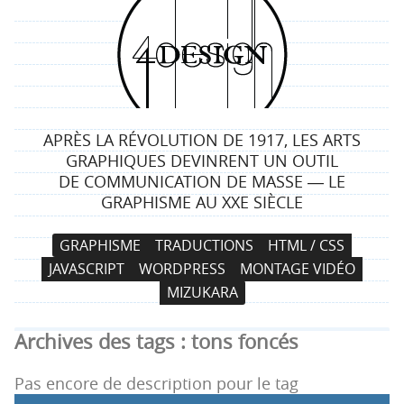
4
d
e
APRÈS LA RÉVOLUTION DE 1917, LES ARTS
s
GRAPHIQUES DEVINRENT UN OUTIL
DE COMMUNICATION DE MASSE ― LE
i
GRAPHISME AU XXE SIÈCLE
g
N
A
GRAPHISME
TRADUCTIONS
HTML / CSS
a
l
n
JAVASCRIPT
WORDPRESS
MONTAGE VIDÉO
v
l
MIZUKARA
i
e
g
r
Archives des tags :
tons foncés
a
a
t
u
Pas encore de description pour le tag
i
c