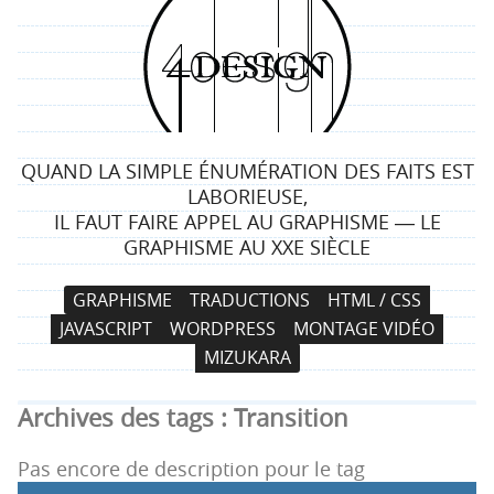
4
d
e
QUAND LA SIMPLE ÉNUMÉRATION DES FAITS EST
s
LABORIEUSE,
IL FAUT FAIRE APPEL AU GRAPHISME ― LE
i
GRAPHISME AU XXE SIÈCLE
g
N
A
GRAPHISME
TRADUCTIONS
HTML / CSS
a
l
n
JAVASCRIPT
WORDPRESS
MONTAGE VIDÉO
v
l
MIZUKARA
i
e
g
r
Archives des tags :
Transition
a
a
t
u
Pas encore de description pour le tag
i
c