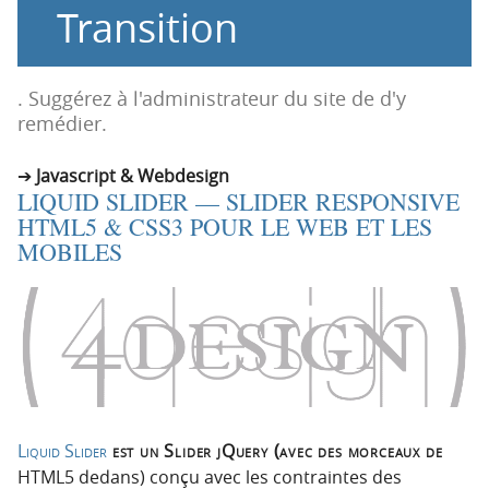
Transition
o
o
n
n
p
t
r
e
. Suggérez à l'administrateur du site de d'y
i
n
remédier.
n
u
c
Javascript & Webdesign
LIQUID SLIDER — SLIDER RESPONSIVE
i
HTML5 & CSS3 POUR LE WEB ET LES
p
MOBILES
a
l
e
Liquid Slider
est un Slider jQuery (avec des morceaux de
HTML5 dedans) conçu avec les contraintes des