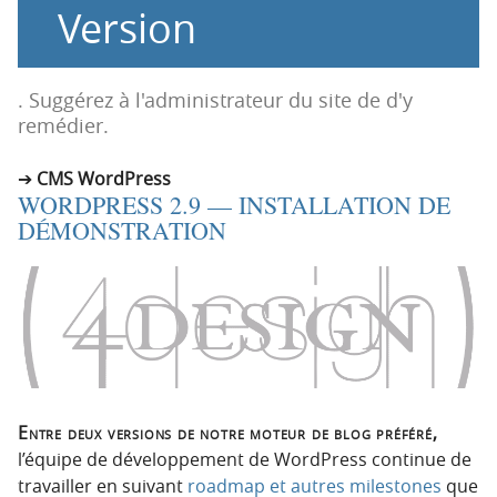
Version
o
o
n
n
p
t
r
e
. Suggérez à l'administrateur du site de d'y
i
n
remédier.
n
u
c
CMS WordPress
WORDPRESS 2.9 — INSTALLATION DE
i
DÉMONSTRATION
p
a
l
e
Entre deux versions de notre moteur de blog préféré,
l’équipe de développement de WordPress continue de
travailler en suivant
roadmap et autres milestones
que