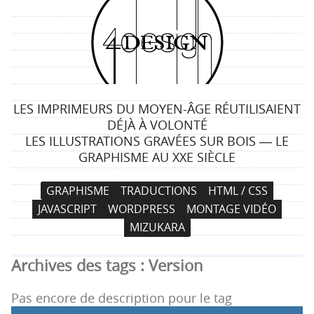
4
d
e
LES IMPRIMEURS DU MOYEN-ÂGE RÉUTILISAIENT
s
DÉJÀ À VOLONTÉ
LES ILLUSTRATIONS GRAVÉES SUR BOIS ― LE
i
GRAPHISME AU XXE SIÈCLE
g
N
A
GRAPHISME
TRADUCTIONS
HTML / CSS
a
l
n
JAVASCRIPT
WORDPRESS
MONTAGE VIDÉO
v
l
MIZUKARA
i
e
g
r
Archives des tags :
Version
a
a
t
u
Pas encore de description pour le tag
i
c