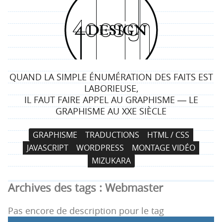
4
d
e
QUAND LA SIMPLE ÉNUMÉRATION DES FAITS EST
s
LABORIEUSE,
IL FAUT FAIRE APPEL AU GRAPHISME ― LE
i
GRAPHISME AU XXE SIÈCLE
g
N
A
GRAPHISME
TRADUCTIONS
HTML / CSS
a
l
n
JAVASCRIPT
WORDPRESS
MONTAGE VIDÉO
v
l
MIZUKARA
i
e
g
r
Archives des tags :
Webmaster
a
a
t
u
Pas encore de description pour le tag
i
c