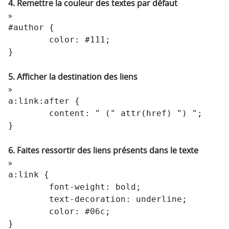
4. Remettre la couleur des textes par défaut
#author {

	color: #111;

}
5. Afficher la destination des liens
a:link:after {

	content: " (" attr(href) ") ";

}
6. Faites ressortir des liens présents dans le texte
a:link {

	font-weight: bold;

	text-decoration: underline;

	color: #06c;

}