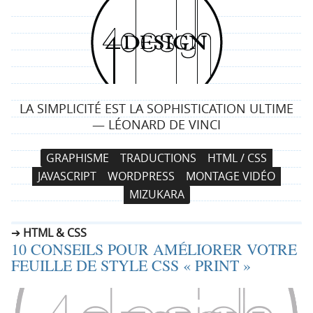
4
d
e
LA SIMPLICITÉ EST LA SOPHISTICATION ULTIME
s
— LÉONARD DE VINCI
i
N
A
GRAPHISME
TRADUCTIONS
HTML / CSS
a
l
g
JAVASCRIPT
WORDPRESS
MONTAGE VIDÉO
v
l
MIZUKARA
i
e
n
g
r
HTML & CSS
a
a
10 CONSEILS POUR AMÉLIORER VOTRE
t
u
FEUILLE DE STYLE CSS « PRINT »
i
c
o
o
n
n