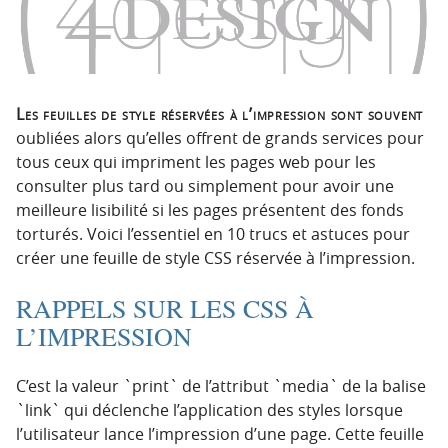
p
t
r
e
i
n
n
u
c
Les feuilles de style réservées à l’impression sont souvent
i
oubliées alors qu’elles offrent de grands services pour
p
tous ceux qui impriment les pages web pour les
a
consulter plus tard ou simplement pour avoir une
l
meilleure lisibilité si les pages présentent des fonds
e
torturés. Voici l’essentiel en 10 trucs et astuces pour
créer une feuille de style CSS réservée à l’impression.
RAPPELS SUR LES CSS À
L’IMPRESSION
C’est la valeur `print` de l’attribut `media` de la balise
`link` qui déclenche l’application des styles lorsque
l’utilisateur lance l’impression d’une page. Cette feuille