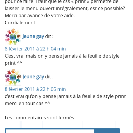
pour ce faire il faut que le css « print » permette de
laisser le menu ouvert intégralement, est ce possible?
Merci par avance de votre aide.
Cordialement.
Jeune gay
dit :
8 février 2011 à 22 h 04 min
C’est vrai mais on y pense jamais à la feuille de style
print ^^
Jeune gay
dit :
8 février 2011 à 22 h 05 min
c’est vrai qu’on y pense jamais à la feuille de style print
merci en tout cas ^^
Les commentaires sont fermés.
R
d