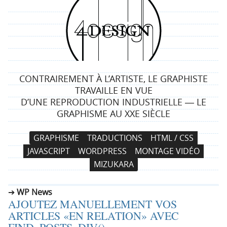
4
d
e
CONTRAIREMENT À L’ARTISTE, LE GRAPHISTE
s
TRAVAILLE EN VUE
D’UNE REPRODUCTION INDUSTRIELLE ― LE
i
GRAPHISME AU XXE SIÈCLE
g
N
A
GRAPHISME
TRADUCTIONS
HTML / CSS
a
l
n
JAVASCRIPT
WORDPRESS
MONTAGE VIDÉO
v
l
MIZUKARA
i
e
g
r
WP News
a
a
AJOUTEZ MANUELLEMENT VOS
t
u
ARTICLES «EN RELATION» AVEC
i
c