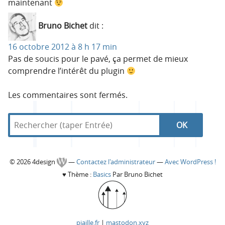
maintenant
Bruno Bichet
dit :
16 octobre 2012 à 8 h 17 min
Pas de soucis pour le pavé, ça permet de mieux
comprendre l’intérêt du plugin
Les commentaires sont fermés.
R
d
R
e
a
c
n
e
h
s
C
© 2026 4design
—
Contactez l'administrateur
—
Avec WordPress !
e
4
c
♥
Thème :
Basics
Par Bruno Bichet
r
d
o
c
e
h
h
s
l
e
e
i
piaille.fr
|
mastodon.xyz