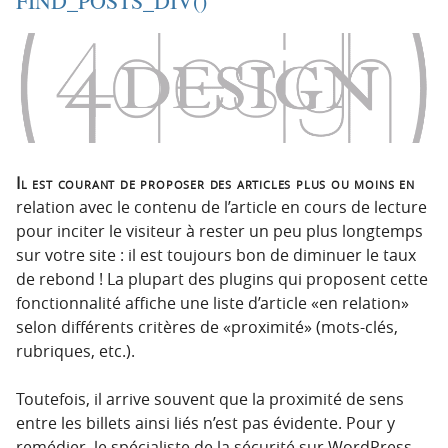
FIND_POSTS_DIV()
o
o
n
n
p
t
r
e
i
n
n
u
c
i
Il est courant de proposer des articles plus ou moins en
p
relation avec le contenu de l’article en cours de lecture
a
pour inciter le visiteur à rester un peu plus longtemps
l
sur votre site : il est toujours bon de diminuer le taux
e
de rebond ! La plupart des plugins qui proposent cette
fonctionnalité affiche une liste d’article «en relation»
selon différents critères de «proximité» (mots-clés,
rubriques, etc.).
Toutefois, il arrive souvent que la proximité de sens
entre les billets ainsi liés n’est pas évidente. Pour y
remédier, le spécialiste de la sécurité sur WordPress