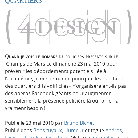
QUARTIERS
o
o
n
n
p
t
r
e
i
n
n
u
c
i
Quand je vois le nombre de policiers présents sur le
p
Champs de Mars ce dimanche 23 mai 2010 pour
a
prévenir les débordements potentiels liée à
l
l’alcoolémie, je me demande pourquoi les habitants
e
des quartiers dits «difficiles» n’organiseraient-ils pas
des apéros Facebook géants pour augmenter
sensiblement la présence policière là où l’on en a
vraiment besoin !
Publié le
23 mai 2010
par
Bruno Bichet
Publié dans
Bons tuyaux
,
Humeur
et tagué
Apéros
,
Facebook
,
Police
,
Quartiers
. Mettez le
permalien
dans