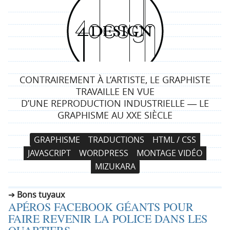
4
d
e
CONTRAIREMENT À L’ARTISTE, LE GRAPHISTE
s
TRAVAILLE EN VUE
D’UNE REPRODUCTION INDUSTRIELLE ― LE
i
GRAPHISME AU XXE SIÈCLE
g
N
A
GRAPHISME
TRADUCTIONS
HTML / CSS
a
l
n
JAVASCRIPT
WORDPRESS
MONTAGE VIDÉO
v
l
MIZUKARA
i
e
g
r
Bons tuyaux
a
a
APÉROS FACEBOOK GÉANTS POUR
t
u
FAIRE REVENIR LA POLICE DANS LES
i
c