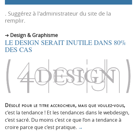
p
t
r
e
. Suggérez à l'administrateur du site de la
i
n
remplir.
n
u
c
Design & Graphisme
LE DESIGN SERAIT INUTILE DANS 80%
i
DES CAS
p
a
l
e
Désolé pour le titre accrocheur, mais que voulez-vous,
c’est la tendance ! Et les tendances dans le webdesign,
c’est sacré. Du moins c’est ce que l’on a tendance à
croire parce que c’est pratique.
→