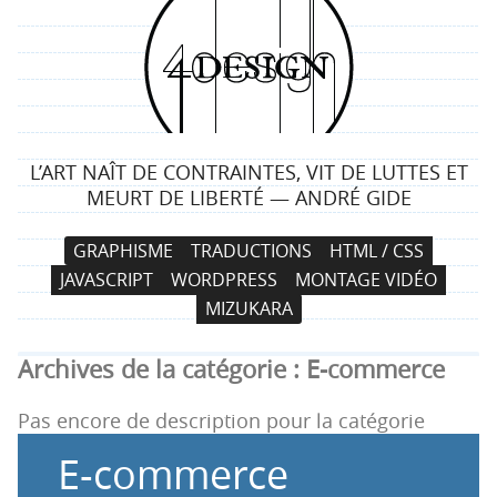
4
d
e
L’ART NAÎT DE CONTRAINTES, VIT DE LUTTES ET
s
MEURT DE LIBERTÉ — ANDRÉ GIDE
i
N
A
GRAPHISME
TRADUCTIONS
HTML / CSS
a
l
g
JAVASCRIPT
WORDPRESS
MONTAGE VIDÉO
v
l
MIZUKARA
i
e
n
g
r
Archives de la catégorie :
E-commerce
a
a
t
u
Pas encore de description pour la catégorie
i
c
E-commerce
o
o
n
n