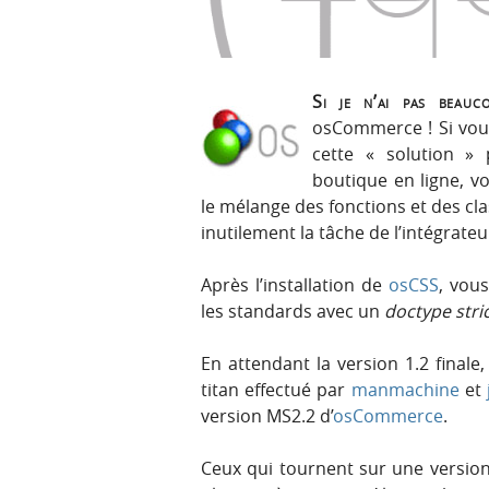
r
e
i
n
n
u
c
Si je n’ai pas beauc
i
osCommerce ! Si vou
p
cette « solution »
a
boutique en ligne, v
l
le mélange des fonctions et des cl
e
inutilement la tâche de l’intégrate
Après l’installation de
osCSS
, vou
les standards avec un
doctype stri
En attendant la version 1.2 finale
titan effectué par
manmachine
et
version MS2.2 d’
osCommerce
.
Ceux qui tournent sur une versio