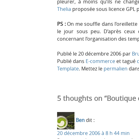
pleurer, à moins qu’ils ne change
Thelia
proposée sous licence GPL p
PS :
On me souffle dans l’oreillett
le jour sous peu. D’après ceux qu
concernant l’organisation des temp
Publié le
20 décembre 2006
par
Br
Publié dans
E-commerce
et tagué
Template
. Mettez le
permalien
dans
5 thoughts on “Boutique 
Ben
dit :
20 décembre 2006 à 8 h 44 min