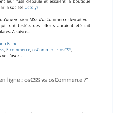
nt leur fusil d’épaule et essaient la boutique
ar la société
Octolys
.
e qu’une version MS3 d’osCommerce devrait voir
i l’ont testée, des efforts auraient été fait
lates. A suivre…
uno Bichet
css
,
E-commerce
,
osCommerce
,
osCSS
,
 vos favoris.
en ligne : osCSS vs osCommerce ?”