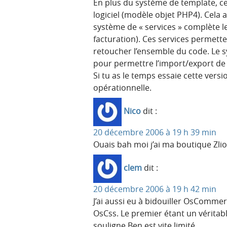
En plus du système de template, ce
logiciel (modèle objet PHP4). Cela 
système de « services » complète le
facturation). Ces services permette
retoucher l’ensemble du code. Le s
pour permettre l’import/export de
Si tu as le temps essaie cette versi
opérationnelle.
Nico
dit :
20 décembre 2006 à 19 h 39 min
Ouais bah moi j’ai ma boutique Zlio
clem
dit :
20 décembre 2006 à 19 h 42 min
J’ai aussi eu à bidouiller OsComme
OsCss. Le premier étant un véritab
souligne Ben est vite limité.