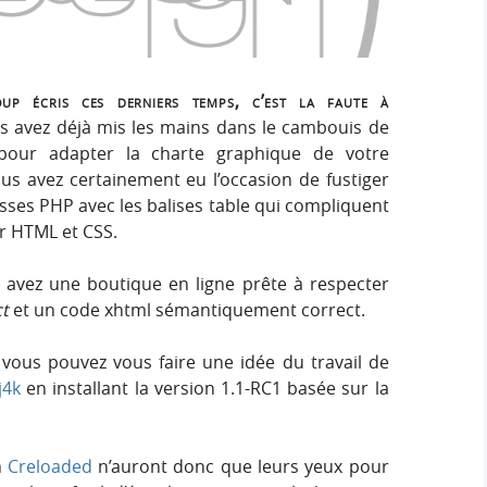
e
e
i
r
g
r
:
n
oup écris ces derniers temps, c’est la faute à
c
s avez déjà mis les mains dans le cambouis de
 pour adapter la charte graphique de votre
h
ous avez certainement eu l’occasion de fustiger
asses PHP avec les balises table qui compliquent
e
ur HTML et CSS.
r
s avez une boutique en ligne prête à respecter
ct
et un code xhtml sémantiquement correct.
, vous pouvez vous faire une idée du travail de
j4k
en installant la version 1.1-RC1 basée sur la
n
Creloaded
n’auront donc que leurs yeux pour