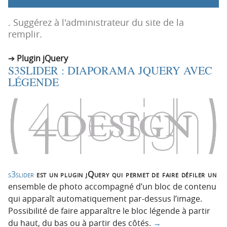
p
t
r
e
. Suggérez à l'administrateur du site de la
i
n
remplir.
n
u
c
Plugin jQuery
S3SLIDER : DIAPORAMA JQUERY AVEC
i
LÉGENDE
p
a
l
e
s3slider
est un plugin jQuery qui permet de faire défiler un
ensemble de photo accompagné d’un bloc de contenu
qui apparaît automatiquement par-dessus l’image.
Possibilité de faire apparaître le bloc légende à partir
du haut, du bas ou à partir des côtés.
→