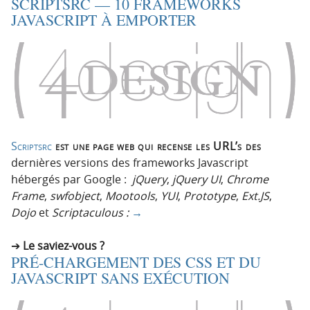
SCRIPTSRC — 10 FRAMEWORKS
JAVASCRIPT À EMPORTER
Scriptsrc
est une page web qui recense les URL’s des
dernières versions des frameworks Javascript
hébergés par Google :
jQuery
,
jQuery UI
,
Chrome
Frame
,
swfobject
,
Mootools
,
YUI
,
Prototype
,
Ext.JS
,
Dojo
et
Scriptaculous :
→
Le saviez-vous ?
PRÉ-CHARGEMENT DES CSS ET DU
JAVASCRIPT SANS EXÉCUTION