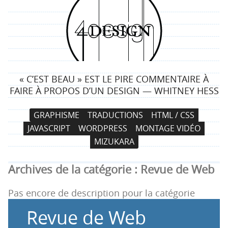
4
d
e
« C’EST BEAU » EST LE PIRE COMMENTAIRE À
s
FAIRE À PROPOS D’UN DESIGN — WHITNEY HESS
i
N
A
GRAPHISME
TRADUCTIONS
HTML / CSS
a
l
g
JAVASCRIPT
WORDPRESS
MONTAGE VIDÉO
v
l
MIZUKARA
i
e
n
g
r
Archives de la catégorie :
Revue de Web
a
a
t
u
Pas encore de description pour la catégorie
i
c
Revue de Web
o
o
n
n