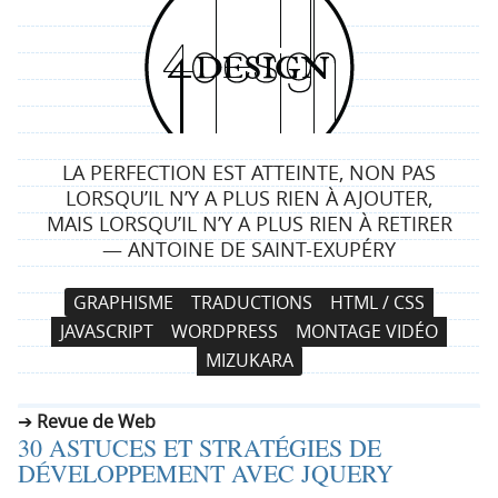
4
d
e
LA PERFECTION EST ATTEINTE, NON PAS
s
LORSQU’IL N’Y A PLUS RIEN À AJOUTER,
MAIS LORSQU’IL N’Y A PLUS RIEN À RETIRER
i
— ANTOINE DE SAINT-EXUPÉRY
g
N
A
GRAPHISME
TRADUCTIONS
HTML / CSS
a
l
n
JAVASCRIPT
WORDPRESS
MONTAGE VIDÉO
v
l
MIZUKARA
i
e
g
r
Revue de Web
a
a
30 ASTUCES ET STRATÉGIES DE
t
u
DÉVELOPPEMENT AVEC JQUERY
i
c