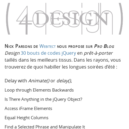
o
o
n
n
p
t
r
e
i
n
n
u
c
Nick Parsons de
Webitect
nous propose sur
Pro Blog
i
Design
30 bouts de codes jQuery
en
prêt-à-porter
p
taillés dans les meilleurs tissus. Dans les rayons, vous
a
trouverez de quoi habiller les longues soirées d’été :
l
e
Delay with
Animate()
or
delay()
,
Loop through Elements Backwards
Is There Anything in the jQuery Object?
Access iFrame Elements
Equal Height Columns
Find a Selected Phrase and Manipulate It