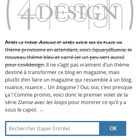
Après le thème
Agrumz
et après avoir mis en place un
thème provisoire en attendant, voici
SquaryBluevie
, le
nouveau thème bleu et carré (et un peu vert aussi)
pour css4design.
Il ne s’agit pas vraiment d’un thème
destiné à transformer ce blog en magazine, mais
plutôt d’en faire un magazine qui ressemble à un blog,
nuance, nuance… Un
blogzine
? Oui, oui, c’est presque
ça ! Comme promis, voici donc le premier volet de la
série
Danse avec les loops
pour montrer ce qu’il y a
sous le capot.
→
R
d
N
R
e
a
c
n