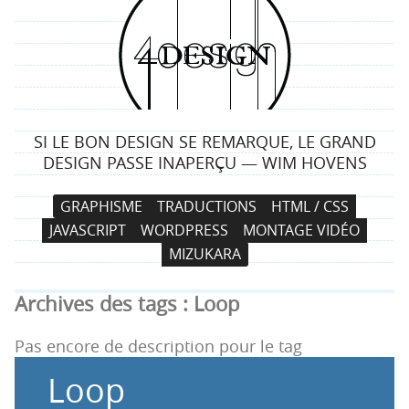
4
d
e
SI LE BON DESIGN SE REMARQUE, LE GRAND
s
DESIGN PASSE INAPERÇU — WIM HOVENS
i
N
A
GRAPHISME
TRADUCTIONS
HTML / CSS
a
l
g
JAVASCRIPT
WORDPRESS
MONTAGE VIDÉO
v
l
MIZUKARA
i
e
n
g
r
Archives des tags :
Loop
a
a
t
u
Pas encore de description pour le tag
i
c
Loop
o
o
n
n