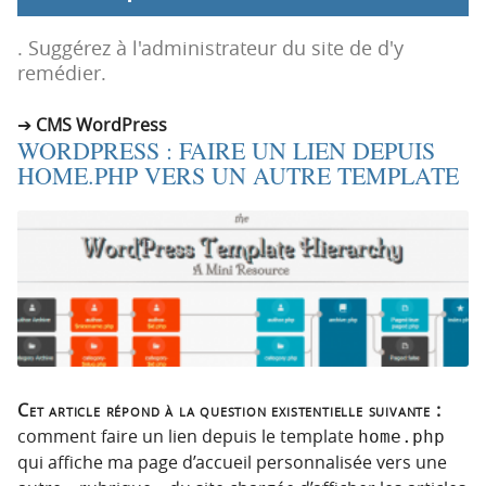
p
t
r
e
. Suggérez à l'administrateur du site de d'y
i
n
remédier.
n
u
c
CMS WordPress
WORDPRESS : FAIRE UN LIEN DEPUIS
i
HOME.PHP VERS UN AUTRE TEMPLATE
p
a
l
e
Cet article répond à la question existentielle suivante :
comment faire un lien depuis le template
home.php
qui affiche ma page d’accueil personnalisée vers une