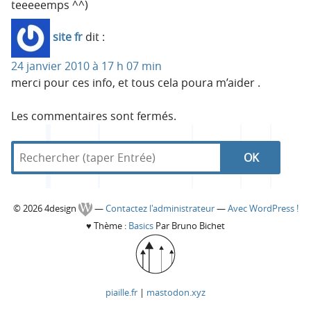
teeeeemps ^^)
site fr
dit :
24 janvier 2010 à 17 h 07 min
merci pour ces info, et tous cela poura m’aider .
Les commentaires sont fermés.
R
d
R
e
a
c
n
e
h
s
C
© 2026 4design
—
Contactez l'administrateur
—
Avec WordPress !
e
4
c
♥
Thème :
Basics
Par Bruno Bichet
r
d
o
c
e
h
h
s
l
e
e
i
piaille.fr
|
mastodon.xyz
r
g