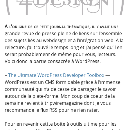
p
t
r
e
i
n
n
u
A l’origine de ce petit journal thématique, il y avait une
c
grande revue de presse pleine de liens sur l’ensemble
i
des sujets liés au webdesign et à l’intégration web. A la
p
relecture, j’ai trouvé le temps long et j’ai pensé qu’il en
a
serait probablement de même pour vous, lecteurs.
l
Voici donc la partie consacrée à WordPress.
e
–
The Ultimate WordPress Developer Toolbox
—
WordPress est un CMS formidable grâce à l’immense
communauté qui n’a de cesse de partager le savoir
autour de la plate-forme. Mon coup de coeur de la
semaine revient à tripwiremagazine dont je vous
recommande le flux RSS pour ne rien rater.
Pour en revenir cettte boite à outils ultime pour les