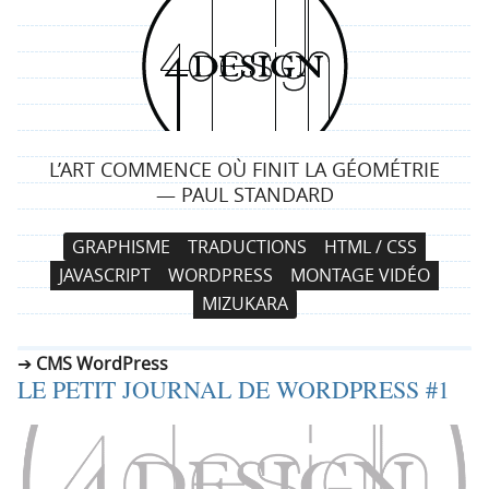
4
d
e
L’ART COMMENCE OÙ FINIT LA GÉOMÉTRIE
s
— PAUL STANDARD
i
N
A
GRAPHISME
TRADUCTIONS
HTML / CSS
a
l
g
JAVASCRIPT
WORDPRESS
MONTAGE VIDÉO
v
l
MIZUKARA
i
e
n
g
r
CMS WordPress
a
a
LE PETIT JOURNAL DE WORDPRESS #1
t
u
i
c
o
o
n
n