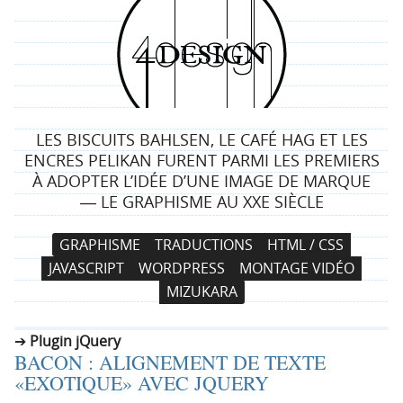
4
d
e
LES BISCUITS BAHLSEN, LE CAFÉ HAG ET LES
s
ENCRES PELIKAN FURENT PARMI LES PREMIERS
À ADOPTER L’IDÉE D’UNE IMAGE DE MARQUE
i
― LE GRAPHISME AU XXE SIÈCLE
g
N
A
GRAPHISME
TRADUCTIONS
HTML / CSS
a
l
n
JAVASCRIPT
WORDPRESS
MONTAGE VIDÉO
v
l
MIZUKARA
i
e
g
r
Plugin jQuery
a
a
BACON : ALIGNEMENT DE TEXTE
t
u
«EXOTIQUE» AVEC JQUERY
i
c