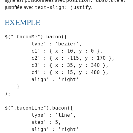
position: absolute
justifiée avec
.
text-align: justify
EXEMPLE
$(".baconMe").bacon({

        'type' : 'bezier',

        'c1' : { x : 10, y : 0 },

        'c2' : { x : -115, y : 170 },

        'c3' : { x : 35, y : 340 },

        'c4' : { x : 15, y : 480 },

        'align' : 'right'

    }

);

$(".baconLine").bacon({

        'type' : 'line',

        'step' : 5,

        'align' : 'right'
