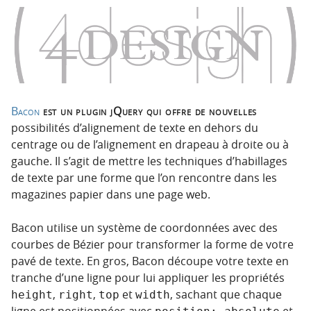
o
o
n
n
p
t
r
e
i
n
n
u
c
Bacon
est un plugin jQuery qui offre de nouvelles
i
possibilités d’alignement de texte en dehors du
p
centrage ou de l’alignement en drapeau à droite ou à
a
gauche. Il s’agit de mettre les techniques d’habillages
l
de texte par une forme que l’on rencontre dans les
e
magazines papier dans une page web.
Bacon utilise un système de coordonnées avec des
courbes de Bézier pour transformer la forme de votre
pavé de texte. En gros, Bacon découpe votre texte en
tranche d’une ligne pour lui appliquer les propriétés
,
,
et
, sachant que chaque
height
right
top
width
ligne est positionnées avec
et