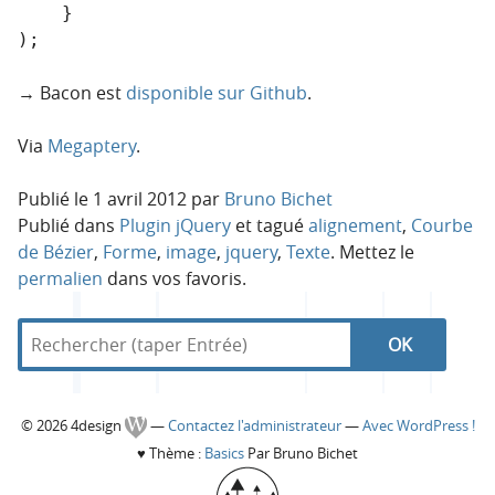
    }

);
→ Bacon est
disponible sur Github
.
Via
Megaptery
.
Publié le
1 avril 2012
par
Bruno Bichet
Publié dans
Plugin jQuery
et tagué
alignement
,
Courbe
de Bézier
,
Forme
,
image
,
jquery
,
Texte
. Mettez le
permalien
dans vos favoris.
R
d
R
e
a
c
n
e
h
s
C
© 2026 4design
—
Contactez l'administrateur
—
Avec WordPress !
e
4
c
♥
Thème :
Basics
Par Bruno Bichet
r
d
o
c
e