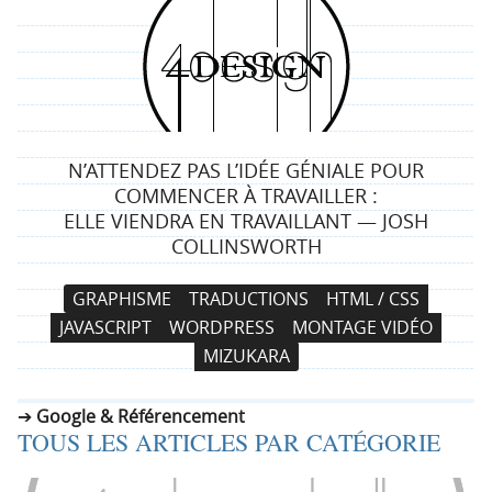
4
d
e
N’ATTENDEZ PAS L’IDÉE GÉNIALE POUR
s
COMMENCER À TRAVAILLER :
ELLE VIENDRA EN TRAVAILLANT — JOSH
i
COLLINSWORTH
g
N
A
GRAPHISME
TRADUCTIONS
HTML / CSS
a
l
n
JAVASCRIPT
WORDPRESS
MONTAGE VIDÉO
v
l
MIZUKARA
i
e
g
r
Google & Référencement
a
a
TOUS LES ARTICLES PAR CATÉGORIE
t
u
i
c