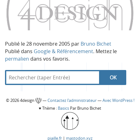
o
o
n
n
p
t
r
e
i
n
n
u
Publié le
28 novembre 2005
par
Bruno Bichet
c
Publié dans
Google & Référencement
. Mettez le
i
permalien
dans vos favoris.
p
a
R
d
R
l
e
a
e
c
n
e
h
s
C
© 2026 4design
—
Contactez l'administrateur
—
Avec WordPress !
e
4
c
♥
Thème :
Basics
Par Bruno Bichet
r
d
o
c
e
h
h
s
l
e
e
i
piaille.fr
|
mastodon.xyz