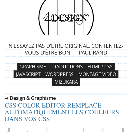
4
d
e
N’ESSAYEZ PAS D’ÊTRE ORIGINAL, CONTENTEZ-
s
VOUS D’ÊTRE BON — PAUL RAND
i
N
A
GRAPHISME
TRADUCTIONS
HTML / CSS
a
l
g
JAVASCRIPT
WORDPRESS
MONTAGE VIDÉO
v
l
MIZUKARA
i
e
n
g
r
Design & Graphisme
a
a
CSS COLOR EDITOR REMPLACE
t
u
AUTOMATIQUEMENT LES COULEURS
i
c
DANS VOS CSS
o
o
n
n