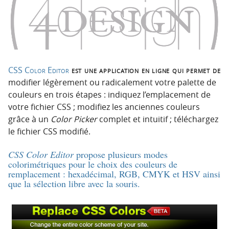
p
t
r
e
i
n
n
u
c
i
CSS Color Editor
est une application en ligne qui permet de
p
modifier légèrement ou radicalement votre palette de
a
couleurs en trois étapes : indiquez l’emplacement de
l
votre fichier CSS ; modifiez les anciennes couleurs
e
grâce à un
Color Picker
complet et intuitif ; téléchargez
le fichier CSS modifié.
CSS Color Editor
propose plusieurs modes
colorimétriques pour le choix des couleurs de
remplacement : hexadécimal, RGB, CMYK et HSV ainsi
que la sélection libre avec la souris.