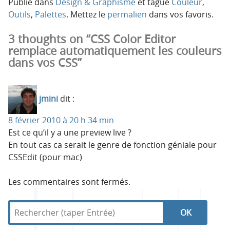
Publié dans
Design & Graphisme
et tagué
Couleur
,
Outils
,
Palettes
. Mettez le
permalien
dans vos favoris.
3 thoughts on “CSS Color Editor
remplace automatiquement les couleurs
dans vos CSS”
jmini
dit :
8 février 2010 à 20 h 34 min
Est ce qu’il y a une preview live ?
En tout cas ca serait le genre de fonction géniale pour
CSSEdit (pour mac)
Les commentaires sont fermés.
R
d
R
e
a