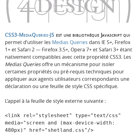
p
t
r
e
i
n
n
u
c
CSS3-MediaQueries-JS
est une bibliothèque Javascript qui
i
permet d’utiliser les
Medias Queries
dans IE 5+, Firefox
p
1+ et Safari 2 — Firefox 3.5+, Opera 7+ et Safari 3+ étant
a
nativement compatibles avec cette propriété CSS3. Les
l
Medias Queries
offre un mécanisme pour isoler
e
certaines propriétés ou pré-requis techniques pour
appliquer aux agents utilisateurs correspondants une
déclaration ou une feuille de style CSS spécifique.
L’appel à la feuille de style externe suivante :
<link rel="stylesheet" type="text/css" 
media="screen and (max-device-width: 
480px)" href="shetland.css"/>