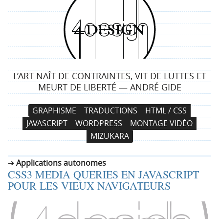
4
d
e
L’ART NAÎT DE CONTRAINTES, VIT DE LUTTES ET
s
MEURT DE LIBERTÉ — ANDRÉ GIDE
i
N
A
GRAPHISME
TRADUCTIONS
HTML / CSS
a
l
g
JAVASCRIPT
WORDPRESS
MONTAGE VIDÉO
v
l
MIZUKARA
i
e
n
g
r
Applications autonomes
a
a
CSS3 MEDIA QUERIES EN JAVASCRIPT
t
u
POUR LES VIEUX NAVIGATEURS
i
c
o
o
n
n