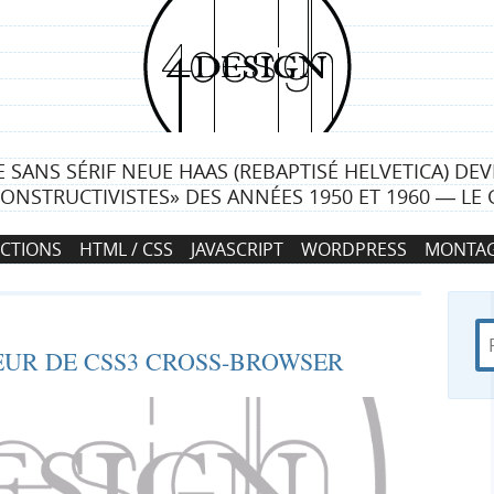
4
d
e
RE SANS SÉRIF NEUE HAAS (REBAPTISÉ HELVETICA) D
s
ONSTRUCTIVISTES» DES ANNÉES 1950 ET 1960 ― LE 
i
CTIONS
HTML / CSS
JAVASCRIPT
WORDPRESS
MONTAG
g
n
R
d
R
EUR DE CSS3 CROSS-BROWSER
e
a
c
n
e
h
s
e
4
c
r
d
c
e