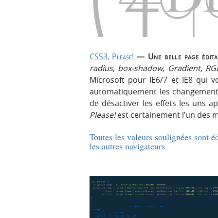
p
t
r
e
i
n
n
u
c
CSS3, Please!
— Une belle page éditab
i
radius
,
box-shadow
,
Gradient
,
RGB
p
Microsoft pour IE6/7 et IE8 qui v
a
automatiquement les changements 
l
de désactiver les effets les uns a
e
Please!
est certainement l’un des m
Toutes les valeurs soulignées sont éd
les autres navigateurs