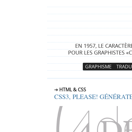
EN 1957, LE CARACTÈ
POUR LES GRAPHISTES «C
N
A
GRAPHISME
TRADU
a
l
v
l
i
e
HTML & CSS
g
r
CSS3, PLEASE! GÉNÉRAT
a
a
t
u
i
c
o
o
n
n