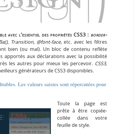
h
h
s
e
e
i
r
g
r
:
n
le avec l’essentiel des propriétés CSS3 :
border-
c
a()
,
Transition
,
@font-face
, etc. avec les filtres
ont bien (ou mal). Un bloc de contenu reflète
h
apportés aux déclarations avec la possibilité
près les autres pour mieux les percevoir.
CSS3,
e
eilleurs générateurs de CSS3 disponibles.
r
itables. Les valeurs saisies sont répercutées pour
Toute la page est
prête à être copiée-
collée dans votre
feuille de style.