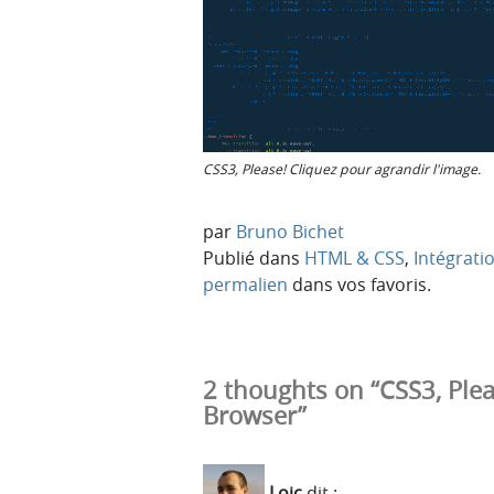
CSS3, Please! Cliquez pour agrandir l'image.
par
Bruno Bichet
Publié dans
HTML & CSS
,
Intégrati
permalien
dans vos favoris.
2 thoughts on “CSS3, Ple
Browser”
Loic
dit :