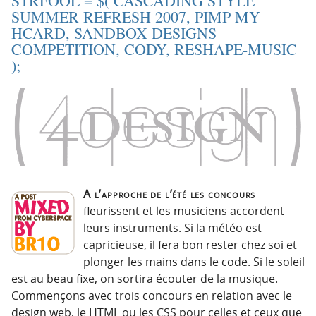
STRFOOL = $( CASCADING STYLE
t
u
SUMMER REFRESH 2007, PIMP MY
i
c
HCARD, SANDBOX DESIGNS
o
o
COMPETITION, CODY, RESHAPE-MUSIC
n
n
);
p
t
r
e
i
n
n
u
c
i
p
A l’approche de l’été les concours
a
fleurissent et les musiciens accordent
l
leurs instruments. Si la météo est
e
capricieuse, il fera bon rester chez soi et
plonger les mains dans le code. Si le soleil
est au beau fixe, on sortira écouter de la musique.
Commençons avec trois concours en relation avec le
design web, le HTML ou les CSS pour celles et ceux que