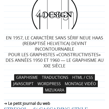
4
d
e
EN 1957, LE CARACTÈRE SANS SÉRIF NEUE HAAS
s
(REBAPTISÉ HELVETICA) DEVINT
INCONTOURNABLE
i
POUR LES GRAPHISTES «CONSTRUCTIVISTES»
DES ANNÉES 1950 ET 1960 ― LE GRAPHISME AU
g
XXE SIÈCLE
n
N
A
GRAPHISME
TRADUCTIONS
HTML / CSS
a
l
JAVASCRIPT
WORDPRESS
MONTAGE VIDÉO
v
l
MIZUKARA
i
e
g
r
Le petit journal du web
a
a