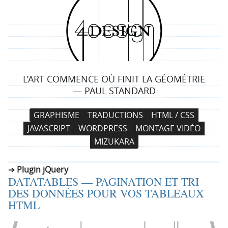
4
d
e
L’ART COMMENCE OÙ FINIT LA GÉOMÉTRIE
s
— PAUL STANDARD
i
N
A
GRAPHISME
TRADUCTIONS
HTML / CSS
a
l
g
JAVASCRIPT
WORDPRESS
MONTAGE VIDÉO
v
l
MIZUKARA
i
e
n
g
r
Plugin jQuery
a
a
DATATABLES — PAGINATION ET TRI
t
u
DES DONNÉES POUR VOS TABLEAUX
i
c
HTML
o
o
n
n