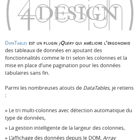
p
t
r
e
i
n
n
u
c
i
DataTables
est un plugin
jQuery
qui améliore l’ergonomie
p
des tableaux de données en ajoutant des
a
fonctionnalités comme le tri selon les colonnes et la
l
mise en place d’une pagination pour les données
e
tabulaires sans fin.
Parmi les nombreuses atouts de
DataTables
, je retiens
:
Le tri multi-colonnes avec détection automatique du
type de données,
La gestion intelligente de la largeur des colonnes,
L’affichage des données depuis le DOM,
Array