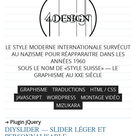
4
d
e
LE STYLE MODERNE INTERNATIONALE SURVÉCUT
s
AU NAZISME POUR RÉAPPARAITRE DANS LES
ANNÉES 1960
i
SOUS LE NOM DE «STYLE SUISSE» ― LE
GRAPHISME AU XXE SIÈCLE
g
N
A
GRAPHISME
TRADUCTIONS
HTML / CSS
n
a
l
JAVASCRIPT
WORDPRESS
MONTAGE VIDÉO
v
l
MIZUKARA
i
e
g
r
Plugin jQuery
a
a
DIYSLIDER — SLIDER LÉGER ET
t
u