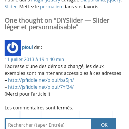
Slider
. Mettez le
permalien
dans vos favoris.
One thought on “DIYSlider — Slider
léger et personnalisable”
pioul
dit :
11 juillet 2013 à 19 h 40 min
L’adresse d’une des démos a changé, les deux
exemples sont maintenant accessibles à ces adresses :
–
http://jsfiddle.net/pioul/ba5jh/
–
http://jsfiddle.net/pioul/7Yf34/
(Merci pour l’article !)
Les commentaires sont fermés.
R
d
R
e
a