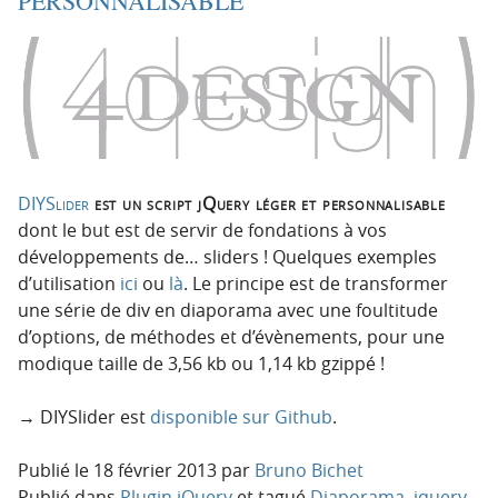
PERSONNALISABLE
i
c
o
o
n
n
p
t
r
e
i
n
n
u
c
DIYSlider
est un script jQuery léger et personnalisable
i
dont le but est de servir de fondations à vos
p
développements de… sliders ! Quelques exemples
a
d’utilisation
ici
ou
là
. Le principe est de transformer
l
une série de div en diaporama avec une foultitude
e
d’options, de méthodes et d’évènements, pour une
modique taille de 3,56 kb ou 1,14 kb gzippé !
→ DIYSlider est
disponible sur Github
.
Publié le
18 février 2013
par
Bruno Bichet
Publié dans
Plugin jQuery
et tagué
Diaporama
,
jquery
,