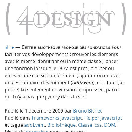
o
o
n
n
p
t
r
e
i
n
n
u
c
dLite
— Cette bibliothèque propose des fondations pour
i
faciliter vos développements : trouver les éléments
p
avec le même identifiant ou la même classe ; lancer
a
une fonction lorsque le DOM est prêt ; ajouter ou
l
enlever une classe à un élément ; ajouter ou enlever
e
un gestionnaire d’événement (
addEvent
), etc. Tout ça,
pour 4 ko seulement en version compressée, parce
qu’il n’y a pas que jQuery dans la vie !
Publié le
1 décembre 2009
par
Bruno Bichet
Publié dans
Frameworks Javascript
,
Helper Javascript
et tagué
addEvent
,
Bibliothèque
,
Classe
,
css
,
DOM
.
Mettez le
permalien
dans vos favoris.