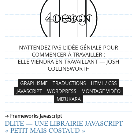
4
d
e
N’ATTENDEZ PAS L’IDÉE GÉNIALE POUR
s
COMMENCER À TRAVAILLER :
ELLE VIENDRA EN TRAVAILLANT — JOSH
i
COLLINSWORTH
g
N
A
GRAPHISME
TRADUCTIONS
HTML / CSS
a
l
n
JAVASCRIPT
WORDPRESS
MONTAGE VIDÉO
v
l
MIZUKARA
i
e
g
r
Frameworks Javascript
a
a
DLITE — UNE LIBRAIRIE JAVASCRIPT
t
u
« PETIT MAIS COSTAUD »
i
c