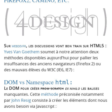
FIREFOX2, CAMINO, ETC.
o
o
n
n
p
t
r
e
i
n
n
u
c
i
Sur
webdevfr
, les discussions vont bon train sur HTML5 :
p
Yves Van Goethem
soumet à notre attention deux
a
méthodes disponibles aujourd’hui pour pallier les
l
insuffisances des anciens navigateurs (Firefox 2) ou
e
des mauvais élèves du W3C (IE6, IE7) :
DOM vs Namespace
html:
Le DOM pour créer
from scratch
ex nihilo
les balises
manquantes. Cette
méthode
préconisée notamment
par
John Resig
consiste à créer les éléments dont nous
avons besoin via Javascript :