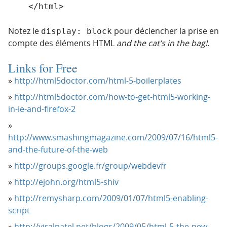
Notez le
pour déclencher la prise en
display: block
compte des éléments HTML
and the cat’s in the bag!
.
Links for Free
http://html5doctor.com/html-5-boilerplates
http://html5doctor.com/how-to-get-html5-working-
in-ie-and-firefox-2
http://www.smashingmagazine.com/2009/07/16/html5-
and-the-future-of-the-web
http://groups.google.fr/group/webdevfr
http://ejohn.org/html5-shiv
http://remysharp.com/2009/01/07/html5-enabling-
script
http://viralpatel.net/blogs/2009/05/html-5-the-new-