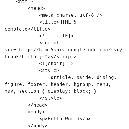
    <html>

        <head>

            <meta charset=utf-8 />

            <title>HTML 5 
complete</title>

            <!--[if IE]>

            <script 
src="http://html5shiv.googlecode.com/svn/
trunk/html5.js"></script>

            <![endif]-->

            <style>

                article, aside, dialog, 
figure, footer, header, hgroup, menu, 
nav, section { display: block; }

            </style>

        </head>

        <body>

            <p>Hello World</p>

        </body>
