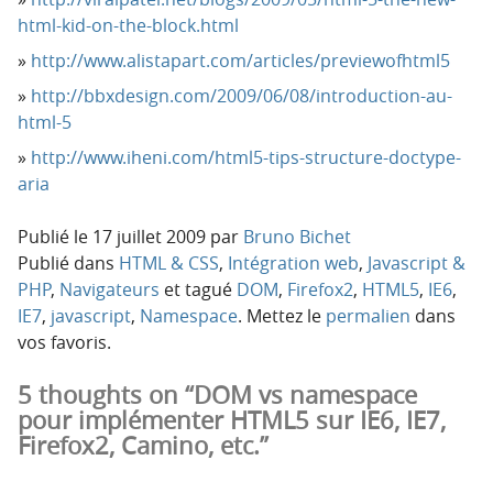
html-kid-on-the-block.html
http://www.alistapart.com/articles/previewofhtml5
http://bbxdesign.com/2009/06/08/introduction-au-
html-5
http://www.iheni.com/html5-tips-structure-doctype-
aria
Publié le
17 juillet 2009
par
Bruno Bichet
Publié dans
HTML & CSS
,
Intégration web
,
Javascript &
PHP
,
Navigateurs
et tagué
DOM
,
Firefox2
,
HTML5
,
IE6
,
IE7
,
javascript
,
Namespace
. Mettez le
permalien
dans
vos favoris.
5 thoughts on “DOM vs namespace
pour implémenter HTML5 sur IE6, IE7,
Firefox2, Camino, etc.”