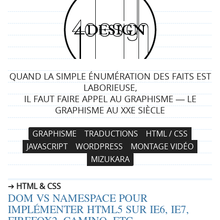
4
d
e
QUAND LA SIMPLE ÉNUMÉRATION DES FAITS EST
s
LABORIEUSE,
IL FAUT FAIRE APPEL AU GRAPHISME ― LE
i
GRAPHISME AU XXE SIÈCLE
g
N
A
GRAPHISME
TRADUCTIONS
HTML / CSS
a
l
n
JAVASCRIPT
WORDPRESS
MONTAGE VIDÉO
v
l
MIZUKARA
i
e
g
r
HTML & CSS
a
a
DOM VS NAMESPACE POUR
t
u
IMPLÉMENTER HTML5 SUR IE6, IE7,
i
c