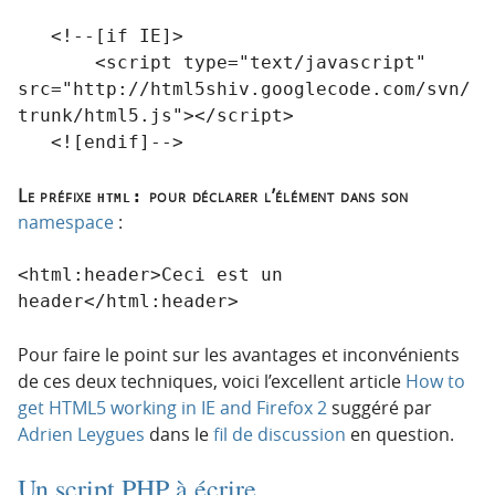
   <!--[if IE]>

       <script type="text/javascript" 
src="http://html5shiv.googlecode.com/svn/
trunk/html5.js"></script>

Le préfixe
pour déclarer l’élément dans son
html:
namespace
:
<html:header>Ceci est un 
Pour faire le point sur les avantages et inconvénients
de ces deux techniques, voici l’excellent article
How to
get HTML5 working in IE and Firefox 2
suggéré par
Adrien Leygues
dans le
fil de discussion
en question.
Un script PHP à écrire…