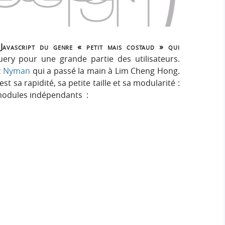
e
e
i
r
g
r
:
n
Javascript du genre « petit mais costaud » qui
c
uery pour une grande partie des utilisateurs.
t Nyman
qui a passé la main à Lim Cheng Hong.
h
st sa rapidité, sa petite taille et sa modularité :
modules indépendants :
e
r