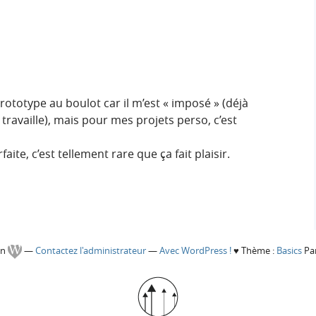
 Prototype au boulot car il m’est « imposé » (déjà
 travaille), mais pour mes projets perso, c’est
ite, c’est tellement rare que ça fait plaisir.
gn
—
Contactez l'administrateur
—
Avec WordPress !
♥
Thème :
Basics
Par