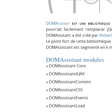
r
e
i
n
n
u
c
DOMAssistant
est une bibliothèque 
i
pourrait facilement remplacer jQ
p
DOMAssitant a été créé par
Rober
a
Le point fort de cette bibliothèque e
l
DOMAssistant est segmenté en 6 
e
DOMAssistant modules
DOMAssistant Core
DOMAssistantAJAX
DOMAssistantContent
DOMAssistantCSS
DOMAssistantEvents
DOMAssistantLoad