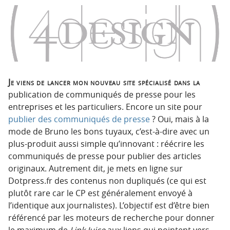
n
n
p
t
r
e
i
n
n
u
c
i
Je viens de lancer mon nouveau site spécialisé dans la
p
publication de communiqués de presse pour les
a
entreprises et les particuliers. Encore un site pour
l
publier des communiqués de presse
? Oui, mais à la
e
mode de Bruno les bons tuyaux, c’est-à-dire avec un
plus-produit aussi simple qu’innovant : réécrire les
communiqués de presse pour publier des articles
originaux. Autrement dit, je mets en ligne sur
Dotpress.fr des contenus non dupliqués (ce qui est
plutôt rare car le CP est généralement envoyé à
l’identique aux journalistes). L’objectif est d’être bien
référencé par les moteurs de recherche pour donner
le maximum de
Link Juice
aux liens qui pointent vers