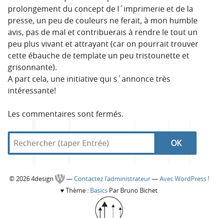
prolongement du concept de l´imprimerie et de la
presse, un peu de couleurs ne ferait, à mon humble
avis, pas de mal et contribuerais à rendre le tout un
peu plus vivant et attrayant (car on pourrait trouver
cette ébauche de template un peu tristounette et
grisonnante).
A part cela, une initiative qui s´annonce très
intéressante!
Les commentaires sont fermés.
R
d
R
e
a
c
n
e
h
s
C
© 2026 4design
—
Contactez l'administrateur
—
Avec WordPress !
e
4
c
♥
Thème :
Basics
Par Bruno Bichet
r
d
o
c
e
h