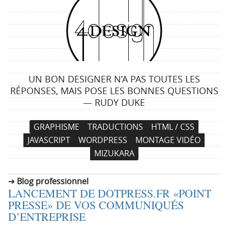
4
d
e
UN BON DESIGNER N’A PAS TOUTES LES
s
RÉPONSES, MAIS POSE LES BONNES QUESTIONS
— RUDY DUKE
i
N
A
GRAPHISME
TRADUCTIONS
HTML / CSS
g
a
l
JAVASCRIPT
WORDPRESS
MONTAGE VIDÉO
v
l
n
MIZUKARA
i
e
g
r
Blog professionnel
a
a
LANCEMENT DE DOTPRESS.FR «POINT
t
u
PRESSE» DE VOS COMMUNIQUÉS
i
c
D’ENTREPRISE
o
o