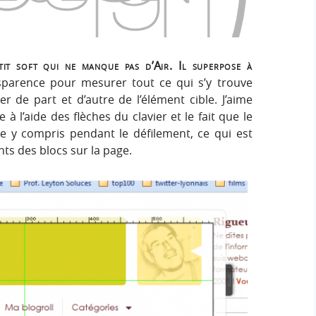
e
e
i
r
g
r
:
n
it soft qui ne manque pas d’Air. Il superpose à
c
nsparence pour mesurer tout ce qui s’y trouve
er de part et d’autre de l’élément cible. J’aime
h
 l’aide des flèches du clavier et le fait que le
e y compris pendant le défilement, ce qui est
e
nts des blocs sur la page.
r