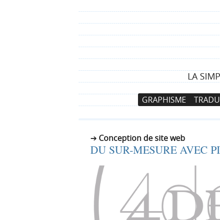
LA SIM
N
A
GRAPHISME
TRADU
a
l
v
l
i
e
Conception de site web
g
r
DU SUR-MESURE AVEC P
a
a
t
u
i
c
o
o
n
n
p
t