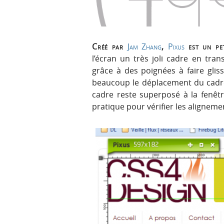
r
e
i
n
n
u
c
Créé par
Jam Zhang
,
Pixus
est un pet
i
l’écran un très joli cadre en tra
p
grâce à des poignées à faire gliss
a
beaucoup le déplacement du cadre à
l
cadre reste superposé à la fenêtr
e
pratique pour vérifier les aligneme