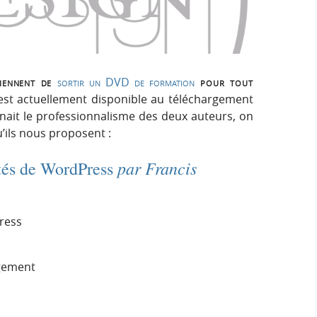
h
h
s
e
e
i
r
g
r
:
n
iennent de
sortir un DVD de formation
pour tout
c
st actuellement disponible au téléchargement
ait le professionnalisme des deux auteurs, on
h
u’ils nous proposent :
e
par Francis
ités de WordPress
r
Press
rgement