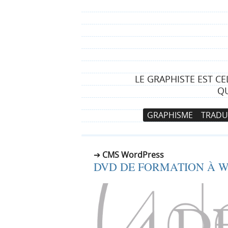
LE GRAPHISTE EST C
QU
N
A
GRAPHISME
TRADU
a
l
v
l
i
e
CMS WordPress
g
r
DVD DE FORMATION À 
a
a
t
u
i
c
o
o
n
n