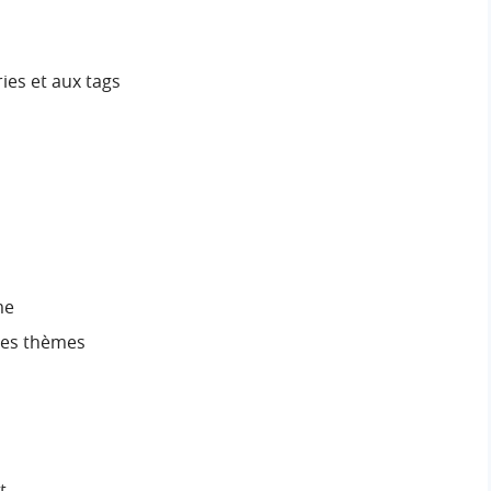
ies et aux tags
me
des thèmes
t