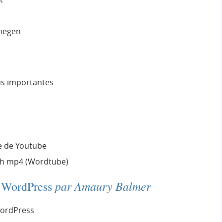
megen
lus importantes
e de Youtube
ash mp4 (Wordtube)
par Amaury Balmer
r WordPress
WordPress