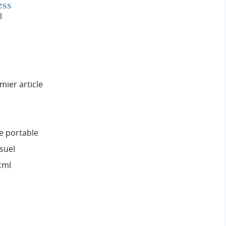
ess
l
mier article
ne portable
suel
tml