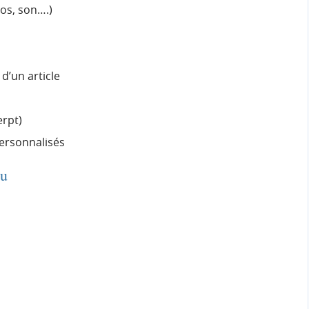
os, son….)
d’un article
erpt)
ersonnalisés
nu