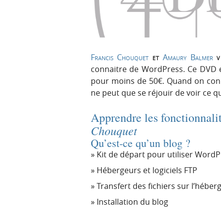
p
t
r
e
i
n
n
u
c
Francis Chouquet
et
Amaury Balmer
v
i
connaitre de WordPress. Ce DVD e
p
pour moins de 50€. Quand on conn
a
ne peut que se réjouir de voir ce q
l
e
Apprendre les fonctionnal
Chouquet
Qu’est-ce qu’un blog ?
Kit de départ pour utiliser Word
Hébergeurs et logiciels FTP
Transfert des fichiers sur l’hébe
Installation du blog