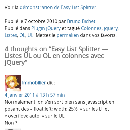
Voir la
démonstration de Easy List Splitter
.
Publié le
7 octobre 2010
par
Bruno Bichet
Publié dans
Plugin jQuery
et tagué
Colonnes
,
jquery
,
Listes
,
OL
,
UL
. Mettez le
permalien
dans vos favoris.
4 thoughts on “Easy List Splitter —
Listes UL ou OL en colonnes avec
jQuery”
Immobilier
dit :
4 janvier 2011 à 13 h 57 min
Normalement, on s’en sort bien sans javascript en
posant des « float:left; width: 25%; » sur les LI, et
« overflow: auto; » sur le UL.
Non ?