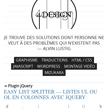
4
d
e
JE TROUVE DES SOLUTIONS DONT PERSONNE NE
s
VEUT À DES PROBLÈMES QUI N’EXISTENT PAS
— ALVIN LUSTIG
i
N
A
GRAPHISME
TRADUCTIONS
HTML / CSS
g
a
l
JAVASCRIPT
WORDPRESS
MONTAGE VIDÉO
v
l
n
MIZUKARA
i
e
g
r
Plugin jQuery
a
a
EASY LIST SPLITTER — LISTES UL OU
t
u
OL EN COLONNES AVEC JQUERY
i
c
o
o