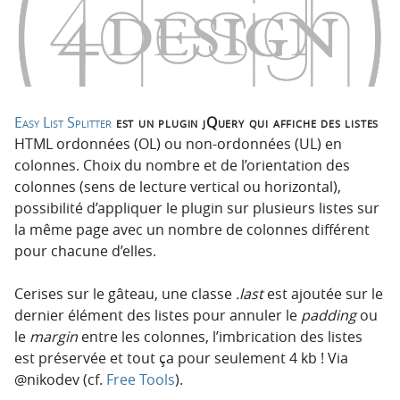
n
n
p
t
r
e
i
n
n
u
c
Easy List Splitter
est un plugin jQuery qui affiche des listes
i
HTML ordonnées (OL) ou non-ordonnées (UL) en
p
colonnes. Choix du nombre et de l’orientation des
a
colonnes (sens de lecture vertical ou horizontal),
l
possibilité d’appliquer le plugin sur plusieurs listes sur
e
la même page avec un nombre de colonnes différent
pour chacune d’elles.
Cerises sur le gâteau, une classe
.last
est ajoutée sur le
dernier élément des listes pour annuler le
padding
ou
le
margin
entre les colonnes, l’imbrication des listes
est préservée et tout ça pour seulement 4 kb ! Via
@nikodev (cf.
Free Tools
).