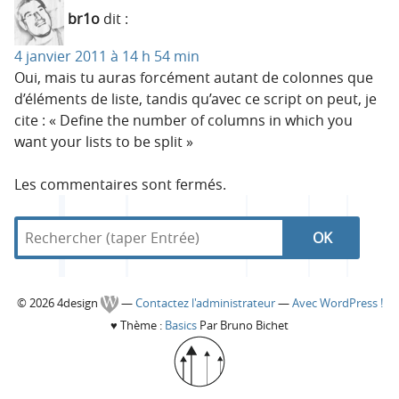
br1o
dit :
4 janvier 2011 à 14 h 54 min
Oui, mais tu auras forcément autant de colonnes que
d’éléments de liste, tandis qu’avec ce script on peut, je
cite : « Define the number of columns in which you
want your lists to be split »
Les commentaires sont fermés.
R
d
R
e
a
c
n
e
h
s
C
© 2026 4design
—
Contactez l'administrateur
—
Avec WordPress !
e
4
c
♥
Thème :
Basics
Par Bruno Bichet
r
d
o
c
e
h
h
s
l
e
i