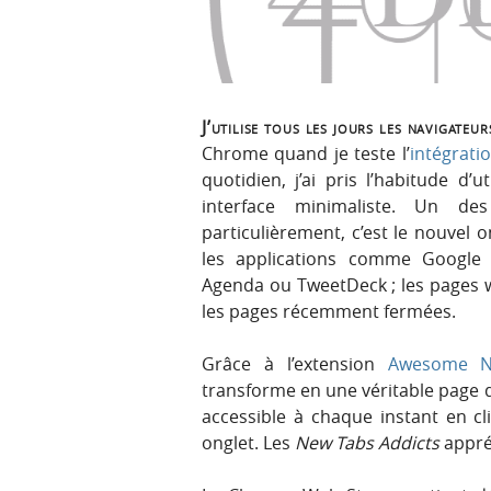
r
e
i
n
n
u
c
i
J’utilise tous les jours les navigate
p
Chrome quand je teste l’
intégrat
a
quotidien, j’ai pris l’habitude d
l
interface minimaliste. Un de
e
particulièrement, c’est le nouvel o
les applications comme Google 
Agenda ou TweetDeck ; les pages web
les pages récemment fermées.
Grâce à l’extension
Awesome N
transforme en une véritable page d
accessible à chaque instant en c
onglet. Les
New Tabs Addicts
appré