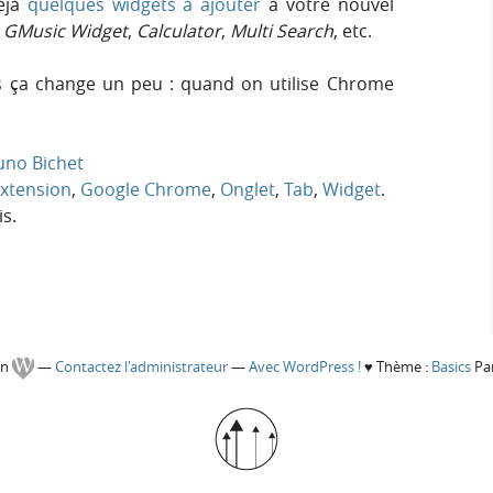
éjà
quelques widgets à ajouter
à votre nouvel
,
GMusic Widget
,
Calculator
,
Multi Search
, etc.
is ça change un peu : quand on utilise Chrome
uno Bichet
xtension
,
Google Chrome
,
Onglet
,
Tab
,
Widget
.
s.
gn
—
Contactez l'administrateur
—
Avec WordPress !
♥
Thème :
Basics
Par