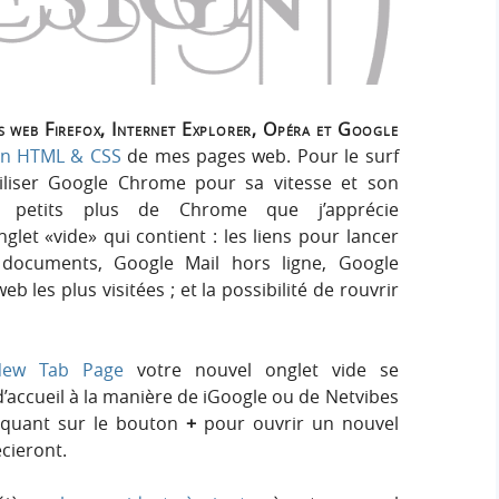
e
e
i
r
g
r
:
n
c
urs web Firefox, Internet Explorer, Opéra et Google
ion HTML & CSS
de mes pages web. Pour le surf
h
’utiliser Google Chrome pour sa vitesse et son
s petits plus de Chrome que j’apprécie
e
nglet «vide» qui contient : les liens pour lancer
documents, Google Mail hors ligne, Google
r
 les plus visitées ; et la possibilité de rouvrir
ew Tab Page
votre nouvel onglet vide se
’accueil à la manière de iGoogle ou de Netvibes
liquant sur le bouton
+
pour ouvrir un nouvel
cieront.