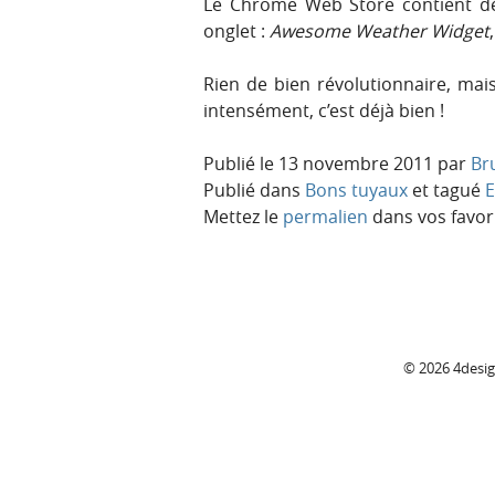
Le Chrome Web Store contient d
onglet :
Awesome Weather Widget
Rien de bien révolutionnaire, ma
intensément, c’est déjà bien !
Publié le
13 novembre 2011
par
Br
Publié dans
Bons tuyaux
et tagué
E
Mettez le
permalien
dans vos favori
C
© 2026 4desi
o
l