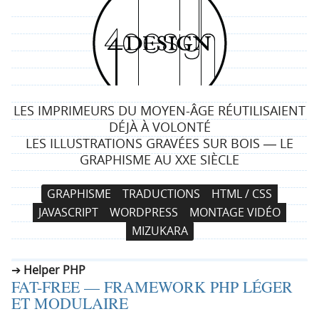
4
d
e
LES IMPRIMEURS DU MOYEN-ÂGE RÉUTILISAIENT
s
DÉJÀ À VOLONTÉ
LES ILLUSTRATIONS GRAVÉES SUR BOIS ― LE
i
GRAPHISME AU XXE SIÈCLE
g
N
A
GRAPHISME
TRADUCTIONS
HTML / CSS
a
l
n
JAVASCRIPT
WORDPRESS
MONTAGE VIDÉO
v
l
MIZUKARA
i
e
g
r
Helper PHP
a
a
FAT-FREE — FRAMEWORK PHP LÉGER
t
u
ET MODULAIRE
i
c