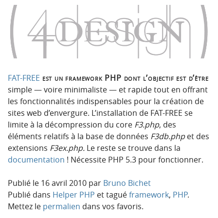
o
o
n
n
p
t
r
e
i
n
n
u
c
FAT-FREE
est un framework PHP dont l’objectif est d’être
i
simple — voire minimaliste — et rapide tout en offrant
p
les fonctionnalités indispensables pour la création de
a
sites web d’envergure. L’installation de FAT-FREE se
l
limite à la décompression du core
F3.php
, des
e
éléments relatifs à la base de données
F3db.php
et des
extensions
F3ex.php.
Le reste se trouve dans la
documentation
! Nécessite PHP 5.3 pour fonctionner.
Publié le
16 avril 2010
par
Bruno Bichet
Publié dans
Helper PHP
et tagué
framework
,
PHP
.
Mettez le
permalien
dans vos favoris.