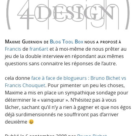
p
t
r
e
i
n
n
u
c
i
Maxime Guernion de
Blog Tool Box
nous a proposé à
p
Francis
de
fran6art
et à moi-même de nous prêter au
a
jeu de la double interview en répondant aux mêmes
l
questions sans connaitre les réponses de l’autre.
e
cela donne
face à face de blogueurs : Bruno Bichet vs
Francis Chouquet
. Pour pimenter un peu les choses,
Maxime a mis en place un sympathique sondage pour
déterminer le « vainqueur ». N’hésitez pas à vous
lâcher, sachant qu’il n’y a rien à gagner et que nos égos
déjà surdimensionnés ne souffriront pas d’arriver
deuxième