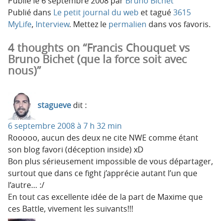
Publié le
6 septembre 2008
par
Bruno Bichet
Publié dans
Le petit journal du web
et tagué
3615
MyLife
,
Interview
. Mettez le
permalien
dans vos favoris.
4 thoughts on “Francis Chouquet vs
Bruno Bichet (que la force soit avec
nous)”
stagueve
dit :
6 septembre 2008 à 7 h 32 min
Rooooo, aucun des deux ne cite NWE comme étant
son blog favori (déception inside) xD
Bon plus sérieusement impossible de vous départager,
surtout que dans ce fight j’apprécie autant l’un que
l’autre… :/
En tout cas excellente idée de la part de Maxime que
ces Battle, vivement les suivants!!!