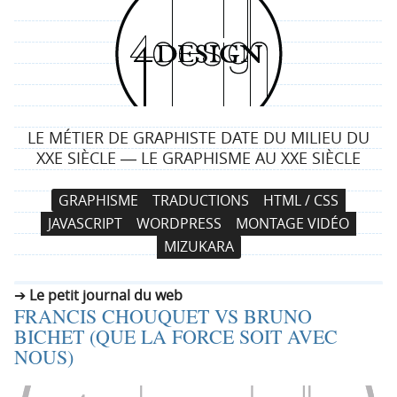
4
d
e
LE MÉTIER DE GRAPHISTE DATE DU MILIEU DU
s
XXE SIÈCLE ― LE GRAPHISME AU XXE SIÈCLE
i
N
A
GRAPHISME
TRADUCTIONS
HTML / CSS
a
l
g
JAVASCRIPT
WORDPRESS
MONTAGE VIDÉO
v
l
MIZUKARA
i
e
n
g
r
Le petit journal du web
a
a
FRANCIS CHOUQUET VS BRUNO
t
u
BICHET (QUE LA FORCE SOIT AVEC
i
c
NOUS)
o
o
n
n