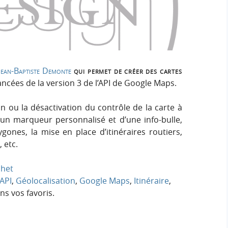
h
h
s
e
e
i
r
g
r
:
n
c
Jean-Baptiste Demonte
qui permet de créer des cartes
ncées de la version 3 de l’API de Google Maps.
h
 ou la désactivation du contrôle de la carte à
e
 d’un marqueur personnalisé et d’une info-bulle,
ygones, la mise en place d’itinéraires routiers,
r
 etc.
chet
API
,
Géolocalisation
,
Google Maps
,
Itinéraire
,
s vos favoris.