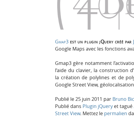
p
t
r
e
i
n
n
u
c
i
Gmap3
est un plugin jQuery créé par
p
Google Maps avec les fonctions ava
a
l
Gmap3 gère notamment l’activation
e
l’aide du clavier, la construction
la création de polylines et de pol
Google Street View, géolocalisation,
Publié le
25 juin 2011
par
Bruno Bi
Publié dans
Plugin jQuery
et tagué
Street View
. Mettez le
permalien
dan