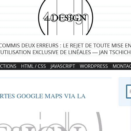
4
d
e
COMMIS DEUX ERREURS : LE REJET DE TOUTE MISE E
s
L’UTILISATION EXCLUSIVE DE LINÉALES ― JAN TSCHIC
i
CTIONS
HTML / CSS
JAVASCRIPT
WORDPRESS
MONTAG
g
n
R
d
R
RTES GOOGLE MAPS VIA LA
e
a
c
n
e
h
s
e
4
c
r
d
c
e