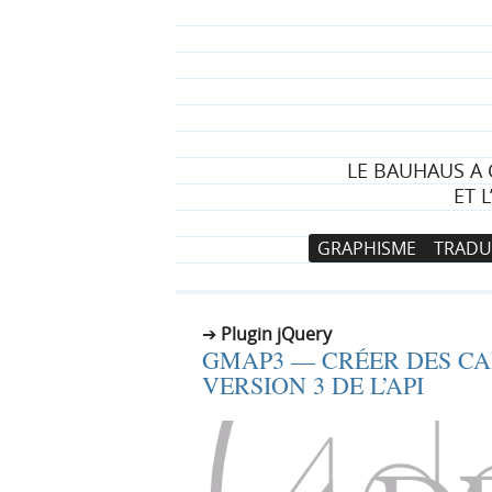
LE BAUHAUS A 
ET 
N
A
GRAPHISME
TRADU
a
l
v
l
i
e
Plugin jQuery
g
r
GMAP3 — CRÉER DES CA
a
a
VERSION 3 DE L’API
t
u
i
c
o
o
n
n