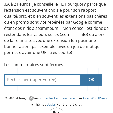
.LA à 21 euros, je conseille le TL. Pourquoi ? parce que
l’extension est souvent choisie pour son rapport
qualité/prix, et bien souvent les extensions pas chères
ou en promo sont vite repérées par Google comme
étant des nids à spammeurs… Mon conseil est donc de
rester dans les valeurs sûres (.com, .fr, .info) ou alors
de faire un site avec une extension fun pour une
bonne raison (par exemple, avec un jeu de mot qui
permet d’avoir une URL très courte)
Les commentaires sont fermés.
R
d
R
e
a
c
n
e
h
s
C
© 2026 4design
—
Contactez l'administrateur
—
Avec WordPress !
e
4
c
♥
Thème :
Basics
Par Bruno Bichet
r
d
o
c
e