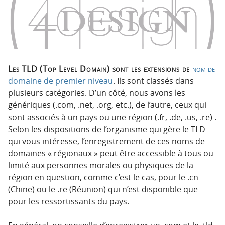
n
n
p
t
r
e
i
n
n
u
c
Les TLD (Top Level Domain) sont les extensions de
nom de
i
domaine de premier niveau
. Ils sont classés dans
p
plusieurs catégories. D’un côté, nous avons les
a
génériques (.com, .net, .org, etc.), de l’autre, ceux qui
l
sont associés à un pays ou une région (.fr, .de, .us, .re) .
e
Selon les dispositions de l’organisme qui gère le TLD
qui vous intéresse, l’enregistrement de ces noms de
domaines « régionaux » peut être accessible à tous ou
limité aux personnes morales ou physiques de la
région en question, comme c’est le cas, pour le .cn
(Chine) ou le .re (Réunion) qui n’est disponible que
pour les ressortissants du pays.