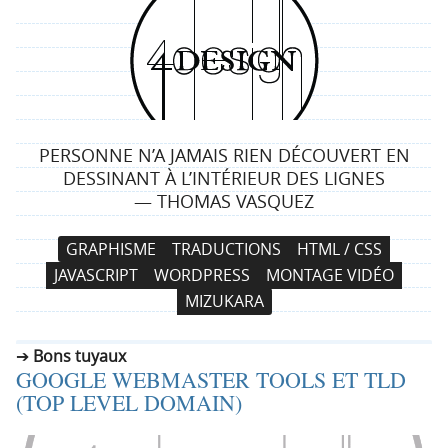
4
d
e
PERSONNE N’A JAMAIS RIEN DÉCOUVERT EN
s
DESSINANT À L’INTÉRIEUR DES LIGNES
— THOMAS VASQUEZ
i
N
A
GRAPHISME
TRADUCTIONS
HTML / CSS
g
a
l
JAVASCRIPT
WORDPRESS
MONTAGE VIDÉO
v
l
n
MIZUKARA
i
e
g
r
Bons tuyaux
a
a
GOOGLE WEBMASTER TOOLS ET TLD
t
u
(TOP LEVEL DOMAIN)
i
c
o
o