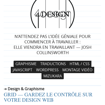
4
d
e
N’ATTENDEZ PAS L’IDÉE GÉNIALE POUR
s
COMMENCER À TRAVAILLER :
ELLE VIENDRA EN TRAVAILLANT — JOSH
i
COLLINSWORTH
g
N
A
GRAPHISME
TRADUCTIONS
HTML / CSS
a
l
n
JAVASCRIPT
WORDPRESS
MONTAGE VIDÉO
v
l
MIZUKARA
i
e
g
r
Design & Graphisme
a
a
GRID — GARDEZ LE CONTRÔLE SUR
t
u
VOTRE DESIGN WEB
i
c