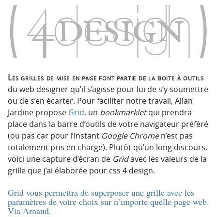
o
o
n
n
p
t
r
e
i
n
n
u
c
Les grilles de mise en page font partie de la boite à outils
i
du web designer qu’il s’agisse pour lui de s’y soumettre
p
ou de s’en écarter. Pour faciliter notre travail, Allan
a
Jardine propose
Grid
, un
bookmarklet
qui prendra
l
place dans la barre d’outils de votre navigateur préféré
e
(ou pas car pour l’instant
Google Chrome
n’est pas
totalement pris en charge). Plutôt qu’un long discours,
voici une capture d’écran de
Grid
avec les valeurs de la
grille que j’ai élaborée pour css 4 design.
Grid vous permettra de superposer une grille avec les
paramètres de votre choix sur n’importe quelle page web.
Via
Arnaud
.