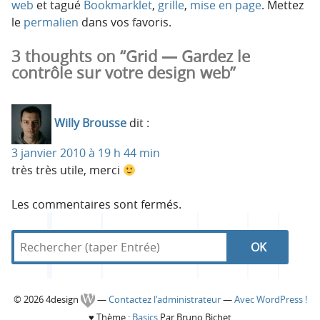
web
et tagué
Bookmarklet
,
grille
,
mise en page
. Mettez
le
permalien
dans vos favoris.
3 thoughts on “Grid — Gardez le
contrôle sur votre design web”
Willy Brousse
dit :
3 janvier 2010 à 19 h 44 min
très très utile, merci
Les commentaires sont fermés.
R
d
R
e
a
c
n
e
h
s
C
© 2026 4design
—
Contactez l'administrateur
—
Avec WordPress !
e
4
c
♥
Thème :
Basics
Par Bruno Bichet